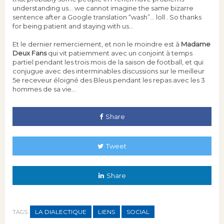
understanding us… we cannot imagine the same bizarre
sentence after a Google translation “wash”… loll . So thanks
for being patient and staying with us…
Et le dernier remerciement, et non le moindre est à
Madame
Deux Fans
qui vit patiemment avec un conjoint à temps
partiel pendant les trois mois de la saison de football, et qui
conjugue avec des interminables discussions sur le meilleur
5e receveur éloigné des Bleus pendant les repas avec les 3
hommes de sa vie…
Share
Tweet
Share
LA DIALECTIQUE
LIENS
SOCIAL
TAGS: