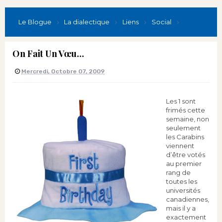
Le Blogue
La dialectique
Liens
Social
On Fait Un Vœu...
Mercredi, Octobre 07, 2009
Les 1 sont
frimés cette
semaine, non
seulement
les Carabins
viennent
d’être votés
au premier
rang de
toutes les
universités
canadiennes,
mais il y a
exactement