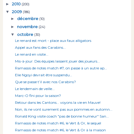
►
2010
(200)
▼
2009
(186)
►
décembre
(10)
►
novembre
(24)
▼
octobre
(30)
Le renard est mort - place aux faux alligators
Appel aux fans des Carabins...
Le renard en visite...
Mis-à-jour: Des équipes laissent jouer des joueurs...
Ramassis de notes match #7, on passe à un autre ap...
Elie Ngoyi devrait être suspendu…
Que se passe t’il avec nos Carabins?
Le lendemain de veille...
Marc-O fini pour la saison?
Retour dans les Cantons... voyons la vie en Mauve!
Non, ils ne vont surement pas aux pommes en automn...
Ronald King visite coach "pas de bonne humeur" San...
Ramassis de notes match #6, le Vert & Or, le sequel
Ramassis de notes match #6, le Vert & Or à la maison