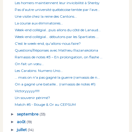
Les homers maintiennent leur invicibilité à Sherby
Pas d'autre université québécoise tentée par l'ave...
Une visite chez la reine des Cantons...
La course aux éliminatoires...
Week-end collégial...puis allons du côté de Lanaud...
Week-end collégial... débutons par les Spartiates ...
C'est le week-end, qu'allons-nous faire?
Questions/Réponses avec Mathieu Razanakolona
Ramassis de notes #3 – En prolongation, on flashe ...
On fait un vœu...
Les Carabins: Numero Uno...
... mais on n'a pas gagné la guerre (ramassis de n...
On a gagné une bataille... (ramassis de notes #1)
Victoryyyyy!!!!!
Un souvenir périmé?
Match #5 - Rouge & Or au CEPSUM
►
septembre
(33)
►
août
(19)
►
juillet
(14)