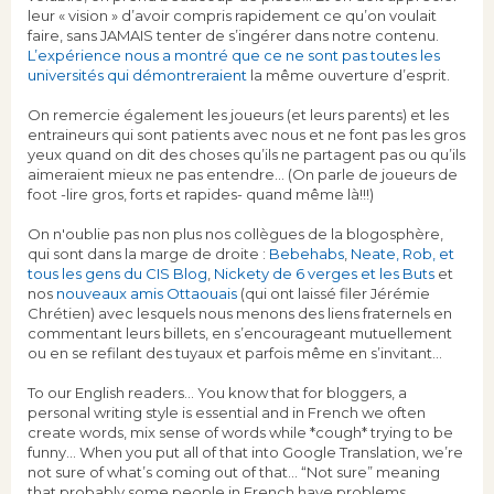
leur « vision » d’avoir compris rapidement ce qu’on voulait
faire, sans JAMAIS tenter de s’ingérer dans notre contenu.
L’expérience nous a montré que ce ne sont pas toutes les
universités qui démontreraient
la même ouverture d’esprit.
On remercie également les joueurs (et leurs parents) et les
entraineurs qui sont patients avec nous et ne font pas les gros
yeux quand on dit des choses qu’ils ne partagent pas ou qu’ils
aimeraient mieux ne pas entendre… (On parle de joueurs de
foot -lire gros, forts et rapides- quand même là!!!)
On n'oublie pas non plus nos collègues de la blogosphère,
qui sont dans la marge de droite :
Bebehabs
,
Neate, Rob, et
tous les gens du CIS Blog
,
Nickety de 6 verges et les Buts
et
nos
nouveaux amis Ottaouais
(qui ont laissé filer Jérémie
Chrétien) avec lesquels nous menons des liens fraternels en
commentant leurs billets, en s’encourageant mutuellement
ou en se refilant des tuyaux et parfois même en s’invitant...
To our English readers… You know that for bloggers, a
personal writing style is essential and in French we often
create words, mix sense of words while *cough* trying to be
funny… When you put all of that into Google Translation, we’re
not sure of what’s coming out of that… “Not sure” meaning
that probably some people in French have problems