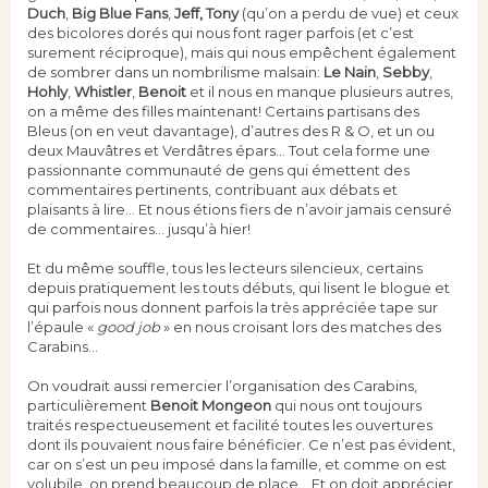
Duch
,
Big Blue Fans
,
Jeff,
Tony
(qu’on a perdu de vue) et ceux
des bicolores dorés qui nous font rager parfois (et c’est
surement réciproque), mais qui nous empêchent également
de sombrer dans un nombrilisme malsain:
Le Nain
,
Sebby
,
Hohly
,
Whistler
,
Benoit
et il nous en manque plusieurs autres,
on a même des filles maintenant! Certains partisans des
Bleus (on en veut davantage), d’autres des R & O, et un ou
deux Mauvâtres et Verdâtres épars… Tout cela forme une
passionnante communauté de gens qui émettent des
commentaires pertinents, contribuant aux débats et
plaisants à lire... Et nous étions fiers de n’avoir jamais censuré
de commentaires… jusqu’à hier!
Et du même souffle, tous les lecteurs silencieux, certains
depuis pratiquement les touts débuts, qui lisent le blogue et
qui parfois nous donnent parfois la très appréciée tape sur
l’épaule «
good job
» en nous croisant lors des matches des
Carabins…
On voudrait aussi remercier l’organisation des Carabins,
particulièrement
Benoit Mongeon
qui nous ont toujours
traités respectueusement et facilité toutes les ouvertures
dont ils pouvaient nous faire bénéficier. Ce n’est pas évident,
car on s’est un peu imposé dans la famille, et comme on est
volubile, on prend beaucoup de place… Et on doit apprécier