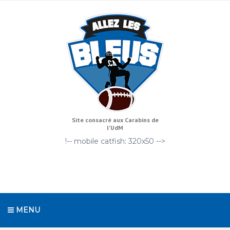
Site consacré aux Carabins de
l'UdM
!-- mobile catfish: 320x50 -->
MENU