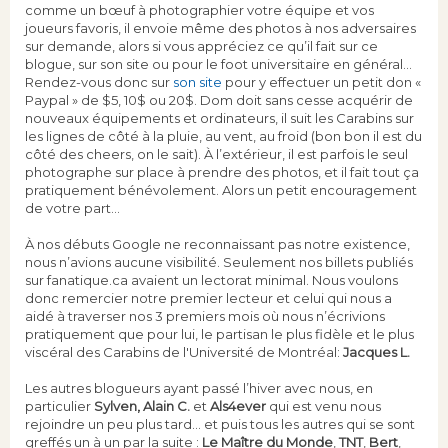
comme un bœuf à photographier votre équipe et vos
joueurs favoris, il envoie même des photos à nos adversaires
sur demande, alors si vous appréciez ce qu’il fait sur ce
blogue, sur son site ou pour le foot universitaire en général…
Rendez-vous donc sur
son site
pour y effectuer un petit don «
Paypal » de $5, 10$ ou 20$. Dom doit sans cesse acquérir de
nouveaux équipements et ordinateurs, il suit les Carabins sur
les lignes de côté à la pluie, au vent, au froid (bon bon il est du
côté des cheers, on le sait). À l’extérieur, il est parfois le seul
photographe sur place à prendre des photos, et il fait tout ça
pratiquement bénévolement. Alors un petit encouragement
de votre part…
À nos débuts Google ne reconnaissant pas notre existence,
nous n’avions aucune visibilité. Seulement nos billets publiés
sur fanatique.ca avaient un lectorat minimal. Nous voulons
donc remercier notre premier lecteur et celui qui nous a
aidé à traverser nos 3 premiers mois où nous n’écrivions
pratiquement que pour lui, le partisan le plus fidèle et le plus
viscéral des Carabins de l'Université de Montréal:
Jacques L.
Les autres blogueurs ayant passé l’hiver avec nous, en
particulier
Sylven,
Alain C.
et
Als4ever
qui est venu nous
rejoindre un peu plus tard… et puis tous les autres qui se sont
greffés un à un par la suite :
Le Maître du Monde
,
TNT
,
Bert
,