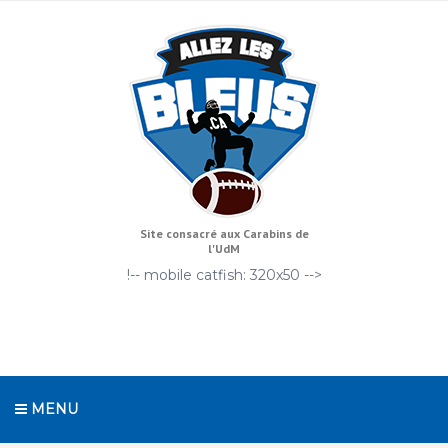
Site consacré aux Carabins de
l'UdM
!-- mobile catfish: 320x50 -->
MENU