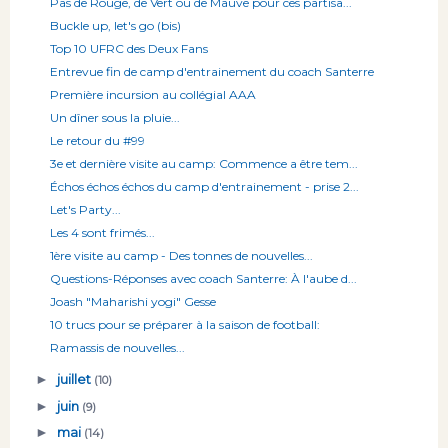
Pas de Rouge, de Vert ou de Mauve pour ces partisa...
Buckle up, let's go (bis)
Top 10 UFRC des Deux Fans
Entrevue fin de camp d'entrainement du coach Santerre
Première incursion au collégial AAA
Un dîner sous la pluie...
Le retour du #99
3e et dernière visite au camp: Commence a être tem...
Échos échos échos du camp d'entrainement - prise 2...
Let's Party...
Les 4 sont frimés...
1ère visite au camp - Des tonnes de nouvelles...
Questions-Réponses avec coach Santerre: À l'aube d...
Joash "Maharishi yogi" Gesse
10 trucs pour se préparer à la saison de football:
Ramassis de nouvelles...
►
juillet
(10)
►
juin
(9)
►
mai
(14)