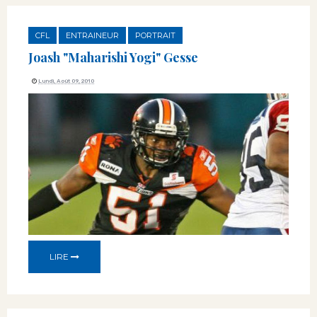
CFL
ENTRAINEUR
PORTRAIT
Joash "Maharishi Yogi" Gesse
Lundi, Août 09, 2010
LIRE