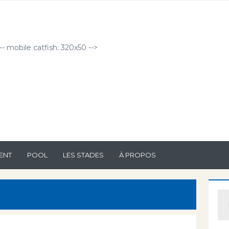
!-- mobile catfish: 320x50 -->
ENT
POOL
LES STADES
À PROPOS