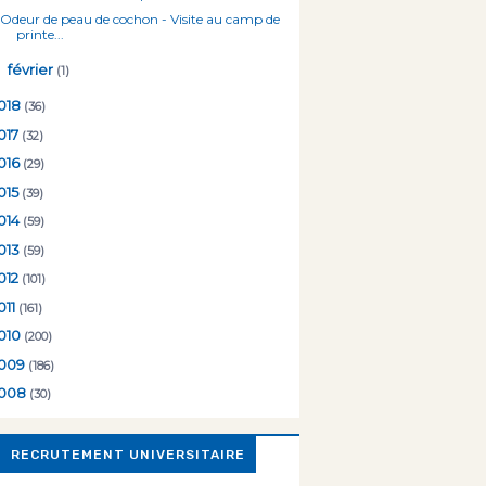
Odeur de peau de cochon - Visite au camp de
printe...
►
février
(1)
018
(36)
017
(32)
016
(29)
015
(39)
014
(59)
013
(59)
012
(101)
011
(161)
010
(200)
009
(186)
008
(30)
RECRUTEMENT UNIVERSITAIRE