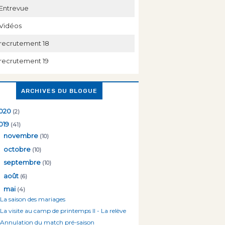
Entrevue
Vidéos
recrutement 18
recrutement 19
ARCHIVES DU BLOGUE
020
(2)
019
(41)
►
novembre
(10)
►
octobre
(10)
►
septembre
(10)
►
août
(6)
▼
mai
(4)
La saison des mariages
La visite au camp de printemps II - La relève
Annulation du match pré-saison