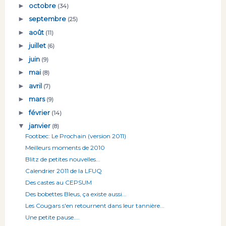
►
octobre
(34)
►
septembre
(25)
►
août
(11)
►
juillet
(6)
►
juin
(9)
►
mai
(8)
►
avril
(7)
►
mars
(9)
►
février
(14)
▼
janvier
(8)
Footbec: Le Prochain (version 2011)
Meilleurs moments de 2010
Blitz de petites nouvelles...
Calendrier 2011 de la LFUQ
Des castes au CEPSUM
Des bobettes Bleus, ça existe aussi...
Les Cougars s'en retournent dans leur tannière...
Une petite pause....