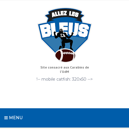
Site consacré aux Carabins de
l'UdM
!-- mobile catfish: 320x50 -->
MENU