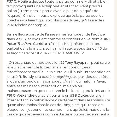
#37 C. Houle
a disputé toute la partie comme MLB et a bien
fait, provoquant une échappée et étant souvent près du
ballon (Il terminera la partie avec le plus de plaqués de
l'équipe). Christian nous a expliqué après la partie que les
coaches voulaient qu'il soit plus près du jeu, qu'il fasse des
jeux. Mission accomplie.
Sa meilleure partie de l'année, meilleur joueur de l'équipe
dans les US, et évoluant comme secondeur en 2e demie,
#21
Peter
The Ram
Carrière
a fait sentir sa présence un peu
partout dans le match, et il a mis fin aux
steppettes
du #5 de
sa façon caractéristique - BOUM! GAME OVER
- On est chaud et froid avec le
#25 Tony Rayapin
, il peut suivre
le jeu facilement, le lit bien, mais... encore un
pass
interférence
samedi. Sur un autre jeu, il jouait l'interception et
le rusé
R. Bondy
lui a passé le
pigskin
juste par-dessus la tête,
allouant un long gain à son joueur. À la fin du match, il l'avait
entre ses mains son interception, mais n'a pu
malheureusement pu conserver le ballon (un peu à l'instar de
#91 G. Alexandre
qui aurait pu faire un
#98 Dukes
de lui en
interceptant un ballon lancé directement dans ses mains). Ce
qu'on aime moins dans le cas de Tony, c'est qu'il tente de
plaquer son joueur en se cramponnant après lui, mais dans le
cas de gros receveurs comme Justene ou précédemment à