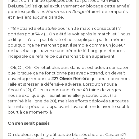
il avait commandé quelques courtes passes à
#34 Mark
DeLuca
(utilisé quasi exclusivement en blocage cette année)
pour lesquelles les
Hommes en Rouge
étaient désemparés
et n'avaient aucune parade.
- #8 Rotrand a été
stuffé
pour un 3e match consécutif (17
portées pour 74 v.)... On a été le voir après le match, et il nous
a dit qu'il n'était pas blessé et ne s'expliquait pas lui-même
pourquoi "ça ne marchait pas". Il semble comme un joueur
de baseball qui traverse une période léthargique et qui est
incapable de refaire ce qui marchait bien auparavant.
- Oli, Oli, Oli - On était plusieurs dans les estrades à constater
que lorsque ça ne fonctionne pas avec Rotrand, on devrait
davantage recourir à
#27 Olivier Renière
qui peut courir hors
l'aile et stresser la défensive adverse. Lorsqu'on nous a
écoutés (!?), Oli en a couru une d'une 40 taine de verges. Il
nous a expliqué qu'il aurait aimé aller jusqu'au bout (il a
terminé à la ligne de 20), mais les efforts déployés sur toutes
les unités spéciales auparavant l'avaient rendu avec le souffle
court à ce moment-là
On s'en serait passés
On déplorait qu'il n'y eût pas de blessés chez les Carabins??