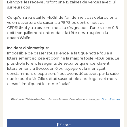
Bishop's, les receveurs font une 15 zaines de verges avec lui
sur leurs dos.
Ce qu'on a vu était le McGill de l'an dernier, pas celui qu'on a
vu en ouverture de saison au PEPS ou contre nous au
CEPSUM, il y a trois semaines. La résignation d'une saison 0-9
doit tranquillement entrer dans la tête des troupiers du
coach Wolfe
.
Incident diplomatique:
Impossible de passer sous silence le fait que notre foule a
littéralement éclipsé et dominé la maigre foule McGilloise. Le
plus drôle furent les agents de sécurité qui encerclaient
littéralement la Sexxxxion 6
en voyage
, et la menaçait
constamment d'expulsion. Nous avons découvert par la suite
que le public McGillois était susceptible aux slogans et mots
d'esprit impliquant le terme "balai"...
Photo de Chistophe-Jean-Morin-Phaneuf en pleine action par
Dom Bernier
Share