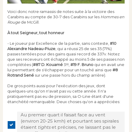
Voici donc notre ramassis de notes suite à la victoire des
Carabins au compte de 30-7 des Carabins sur les
Hommes en
Rouge
de McGill.
À tout Seigneur, tout honneur
- Le joueur par Excellence de la partie, sans conteste,
#10
Alexandre Nadeau-Piuze
, qui a réussi 25 de ses 35 (71%)
passes tentées pour des gains quasi record de 337v. Notez
que ses receveurs ont échappé au moins 5 de ses passes non
complétées (
#87 D. Kouamé
3!!!,
#19 F. Bruno
qui en avait une
lui permettant de s'échapper pour un touché ainsi que
#8
Rotrand Sené
sur une passe hors du champ arrière).
De gros points aussi pour l'exécution des jeux, dont
quelques-uns qu'on n'avait pas vu cette année. Il n'a
pratiquement pas eu de pression, sa O-Line étant d'une
étanchéité remarquable. Deux choses qu'on a appréciées:
Au premier quart il faisait face au vent
(environ 20-25 kmh) et pourtant ses spirales
étaient
tights
et précises, ne laissant pas le