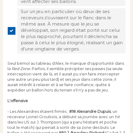
vent affecter ses ballons.
Sur un jeu en particulier où deux de ses
receveurs s'ouvraient sur le flanc dans le
même axe. À mesure que le jeu se
développait, son regard était porté sur celui
le plus rapproché, pourtant il déclencha sa
passe à celui le plus éloigné, réalisant un gain
d'une vingtaine de verges.
Seul bémol au tableau d'Alex, le manque d'opportunité dans
la
Red Zone.
Parfois, il semble précipiter ses passes (sa seule
interception vient de là, et il aurait pu s'en faire intercepter
une autre un peu plus tard) et ses jeux dans cette zone, il
aurait intérêt à relaxer et à se faire confiance, quitte à
expédier un ballon hors du terrain s'il n'y a pas de jeu.
L'offensive
- Les Alexandres étaient frimés ;
#18 Alexandre Dupuis
, un
receveur Lionel-Groulxois, a débuté sa journée avec un
hit
dans les US sur J. Thompson (qui a paru hésitant et poche
tout le match) qui peinait à sortir de sa zone des buts. Le
ballon a été recouvert par
#50 J. Beaulieu-Richard
(Ça fait 2-3