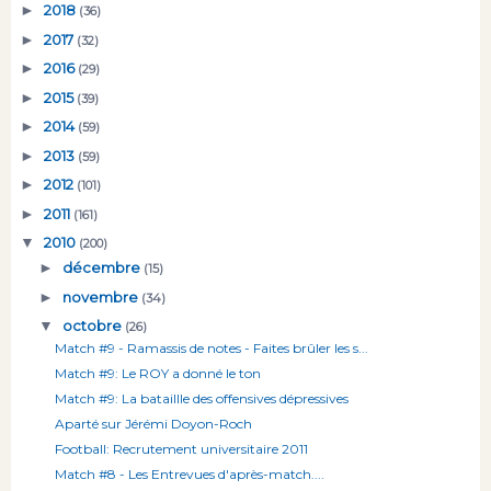
►
2018
(36)
►
2017
(32)
►
2016
(29)
►
2015
(39)
►
2014
(59)
►
2013
(59)
►
2012
(101)
►
2011
(161)
▼
2010
(200)
►
décembre
(15)
►
novembre
(34)
▼
octobre
(26)
Match #9 - Ramassis de notes - Faites brûler les s...
Match #9: Le ROY a donné le ton
Match #9: La bataillle des offensives dépressives
Aparté sur Jérémi Doyon-Roch
Football: Recrutement universitaire 2011
Match #8 - Les Entrevues d'après-match....