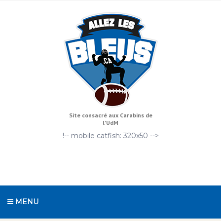
Site consacré aux Carabins de
l'UdM
!-- mobile catfish: 320x50 -->
MENU