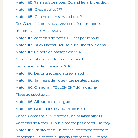
Match #8 Ramassis de notes: Quand les arbitres déc...
Match #8: C'est quoi ca???
Match #8: Can he get his swag back?
Des Gazouillis que vous avez peut-être manqués
match #7 - Les Entrevues...
Match #7 Ramassis de notes: Guidés par le roux
Match #7 - Alex Nadeau-Piuze aura une étoile dans ...
Match #7: La note de passage est 55%
Grondements dans le terrier du renard
Les honneurs de mi-saison 2010...
Match #6: Les Entrevues d'après-match...
Match #6:Ramassis de notes - Les petites choses
Match #6: On aurait TELLEMENT dû la gagner
Place au spectacle...
Match #6: Ailleurs dans la ligue
Match #6: Défendons le Gouffre de Helm!
Coach Constantin: À Montréal, on se laisse aller B...
Ramassis de Notes - On n'a même pas aperçu Barney
Match #5: L'histoire est un éternel recommencement
Important - le match à Bishop's est remis à Dimanc...