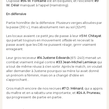
Oupssse
#94 W. Fontaine
est en béquilles, et l'excellent
#9
W. Désir
manquait à l'appel (Hamstring).
En défensive
Partie honnête de la défensive. Plusieurs verges allouées par
la passe (310 v.), mais absolument rien au sol (32v!!!!)
Les locaux avaient ce petit jeu de passe à leur #
5 M. Chitayat
qui partait toujours en mouvement
offside
et recevait la
passe avant que les DB ne puissent réagir, grrrrr vraiment
enrageant.
Leur gros receveur
#14 Justene Edwards
(6'5 -240) menait un
combat vraiment inégal contre
#33 Jean-Michel Lemieux
qui
a tout de même réussi à s'en sortir. Après le match, on voulait
aller demander à Justene pourquoi sa mère lui avait donné
un prénom si féminin, mais on a changé d'idée en
s’approchant...
Gros match encore de nos recrues
#7 D. Ménard
, qui a appris
du maître et en a rabattu une importante, et
#24 A. Pruneau
,
qui progressent de partie en partie..