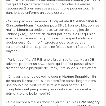
fois qu'il fait ça cette année) pour un touché. Alexandre
captera ses 2 premières passes, dont une pour un touché,
dans le Bleu uniforme un peu plus tard.
- Grosse partie du receveur l'Ex-Spartiate
#3 Jean-Phaneuf-
Christophe-Morin
(4 catches pour 99 v.). Bonne cible, bonnes
mains:
Moorin
! La seule chose, sur son plus long jeu de
l'année (38v.), il a tenté de sauter par-dessus le DB qui s'en
allait le mettre en échec pour une chute spectaculaire et
douloureuse. Comme l'instructeur des receveurs va
surement lui dire: "La prochaine fois, baisse la tête et fait lui
payer!"
- Parlant de
hits
,
#19 F. Bruno
a fait un
straight arm
a un DB
adverse pendant un YAC, disons qu'il ne faut pas se laisser
tromper par le physique de Frank, il est solide sur ses
cleats
!
- On a eu la chance de voir le cousin
Maxime Sprauël
en fin
de match, il a mal paru sur sa première passe, lançant dans
une double couverture et se faisant intercepter. Il a
complété quelques passes plus courtes par la suite et a
démontré une belle mobilité
- On a encore aimé les choix de jeux du roux CO
Pat Gregory
,