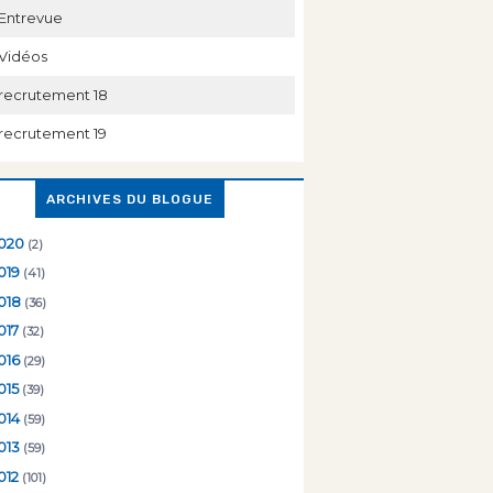
Entrevue
Vidéos
recrutement 18
recrutement 19
ARCHIVES DU BLOGUE
020
(2)
019
(41)
018
(36)
017
(32)
016
(29)
015
(39)
014
(59)
013
(59)
012
(101)