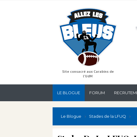
Site consacré aux Carabins de
l'UdM
LE BLOGUE
FORUM
RECRUTEM
Le Blogue
Stades de la LFUQ