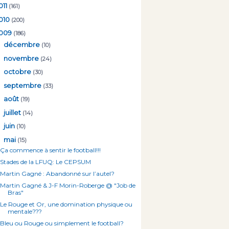
011
(161)
010
(200)
009
(186)
►
décembre
(10)
►
novembre
(24)
►
octobre
(30)
►
septembre
(33)
►
août
(19)
►
juillet
(14)
►
juin
(10)
▼
mai
(15)
Ça commence à sentir le football!!!
Stades de la LFUQ: Le CEPSUM
Martin Gagné : Abandonné sur l’autel?
Martin Gagné & J-F Morin-Roberge @ "Job de
Bras"
Le Rouge et Or, une domination physique ou
mentale???
Bleu ou Rouge ou simplement le football?