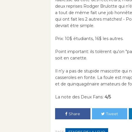
deux reprises Rodger Brulotte qui n'
a tout de même fait une job honnêt
qui ont fait les 2 autres matches! - P
devrait être simple.
Prix: 10$ étudiants, 16$ les autres.
Point important: ils tolèrent qu'on "p
soit en canette.
Il n'y a pas de stupide mascotte qui 
casseroles en fonte. La foule est maj
et de quinquagénaire amateurs de foot
La note des Deux Fans:
4/5
Share
Tweet
STADES DE LA LFUQ