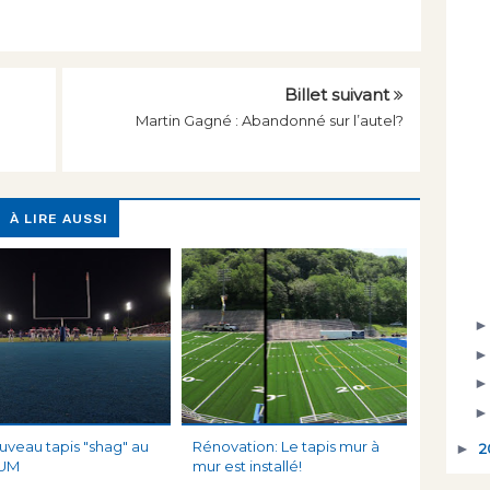
Billet suivant
Martin Gagné : Abandonné sur l’autel?
À LIRE AUSSI
uveau tapis "shag" au
Rénovation: Le tapis mur à
►
2
UM
mur est installé!