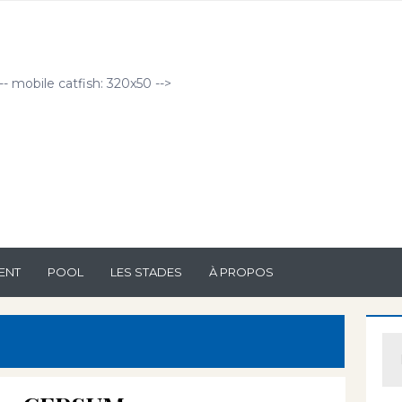
!-- mobile catfish: 320x50 -->
ENT
POOL
LES STADES
À PROPOS