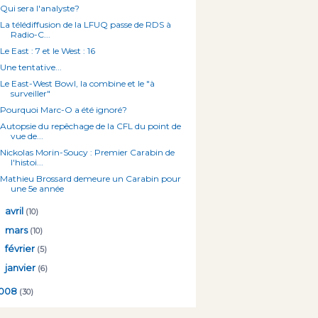
Qui sera l'analyste?
La télédiffusion de la LFUQ passe de RDS à
Radio-C...
Le East : 7 et le West : 16
Une tentative...
Le East-West Bowl, la combine et le "à
surveiller"
Pourquoi Marc-O a été ignoré?
Autopsie du repêchage de la CFL du point de
vue de...
Nickolas Morin-Soucy : Premier Carabin de
l'histoi...
Mathieu Brossard demeure un Carabin pour
une 5e année
►
avril
(10)
►
mars
(10)
►
février
(5)
►
janvier
(6)
008
(30)