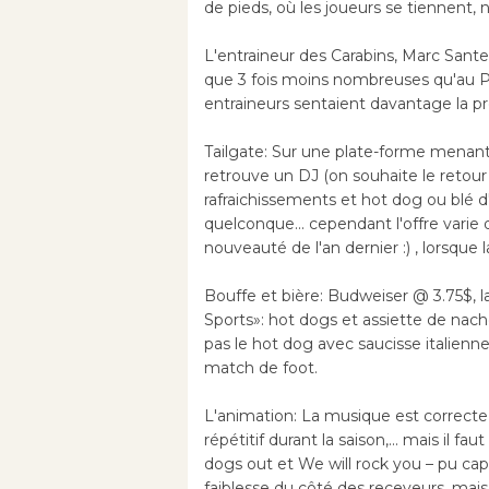
de pieds, où les joueurs se tiennent, 
L'entraineur des Carabins, Marc Sante
que 3 fois moins nombreuses qu'au PEP
entraineurs sentaient davantage la pr
Tailgate: Sur une plate-forme menant 
retrouve un DJ (on souhaite le retour
rafraichissements et hot dog ou blé d
quelconque... cependant l'offre vari
nouveauté de l'an dernier :) , lorsque
Bouffe et bière: Budweiser @ 3.75$, 
Sports»: hot dogs et assiette de nach
pas le hot dog avec saucisse italienn
match de foot.
L'animation: La musique est correcte
répétitif durant la saison,... mais il f
dogs out et We will rock you – pu cap
faiblesse du côté des receveurs, mais 