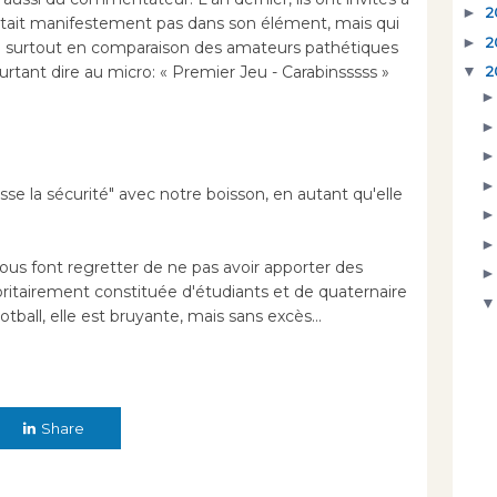
►
2
était manifestement pas dans son élément, mais qui
►
2
e surtout en comparaison des amateurs pathétiques
ourtant dire au micro: « Premier Jeu - Carabinsssss »
▼
2
asse la sécurité" avec notre boisson, en autant qu'elle
nous font regretter de ne pas avoir apporter des
oritairement constituée d'étudiants et de quaternaire
ball, elle est bruyante, mais sans excès...
Share