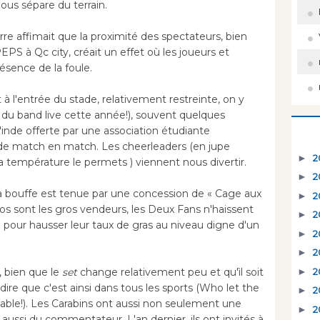
nous sépare du terrain.
rre affimait que la proximité des spectateurs, bien
S à Qc city, créait un effet où les joueurs et
ésence de la foule.
à l'entrée du stade, relativement restreinte, on y
 du band live cette année!), souvent quelques
'inde offerte par une association étudiante
e de match en match. Les cheerleaders (en jupe
►
2
 la température le permets ) viennent nous divertir.
►
2
la bouffe est tenue par une concession de « Cage aux
►
2
os sont les gros vendeurs, les Deux Fans n'haissent
►
2
e pour hausser leur taux de gras au niveau digne d'un
►
2
►
2
►
2
, bien que le
set
change relativement peu et qu'ìl soit
aut dire que c'est ainsi dans tous les sports (Who let the
►
2
able!). Les Carabins ont aussi non seulement une
►
2
aussi du commentateur. L'an dernier, ils ont invités à