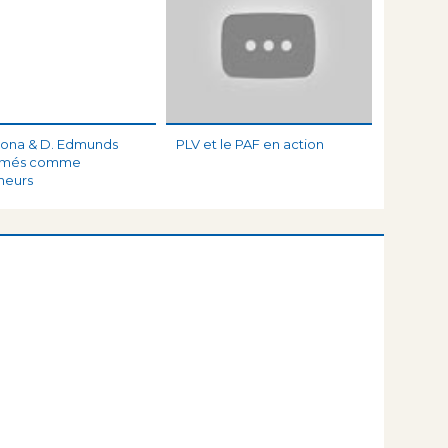
dona & D. Edmunds
PLV et le PAF en action
irmés comme
neurs