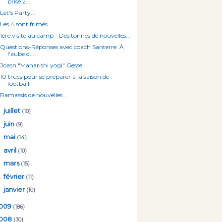
prise 2...
Let's Party...
Les 4 sont frimés...
1ère visite au camp - Des tonnes de nouvelles...
Questions-Réponses avec coach Santerre: À
l'aube d...
Joash "Maharishi yogi" Gesse
10 trucs pour se préparer à la saison de
football:
Ramassis de nouvelles...
►
juillet
(10)
►
juin
(9)
►
mai
(14)
►
avril
(10)
►
mars
(15)
►
février
(11)
►
janvier
(10)
009
(186)
008
(30)