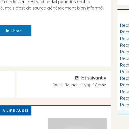
le à endosser le Bleu chandail pour des motifs
é, mais c'est de source généralement bien informé.
Rec
Share
Rec
Rec
Rec
Rec
Rec
Rec
Rec
Billet suivant
Rec
Rec
Joash "Maharishi yogi" Gesse
Rec
Rec
Rec
À LIRE AUSSI