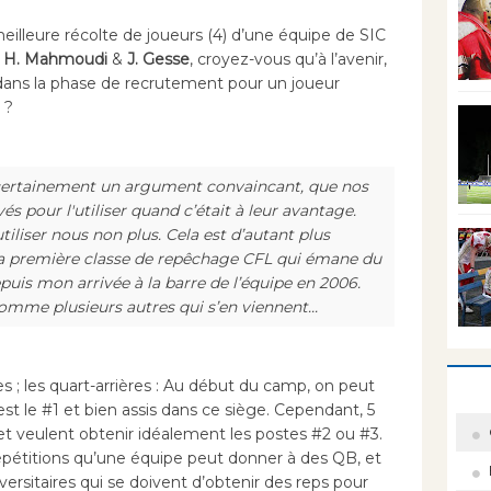
lleure récolte de joueurs (4) d’une équipe de SIC
H. Mahmoudi
&
J. Gesse
, croyez-vous qu’à l’avenir,
 dans la phase de recrutement pour un joueur
 ?
s certainement un argument convaincant, que nos
és pour l'utiliser quand c’était à leur avantage.
tiliser nous non plus. Cela est d’autant plus
 la première classe de repêchage CFL qui émane du
uis mon arrivée à la barre de l’équipe en 2006.
comme plusieurs autres qui s’en viennent...
s ; les quart-arrières : Au début du camp, on peut
st le #1 et bien assis dans ce siège. Cependant, 5
t veulent obtenir idéalement les postes #2 ou #3.
répétitions qu’une équipe peut donner à des QB, et
ersitaires qui se doivent d’obtenir des reps pour