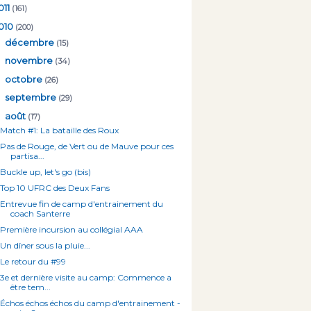
011
(161)
010
(200)
►
décembre
(15)
►
novembre
(34)
►
octobre
(26)
►
septembre
(29)
▼
août
(17)
Match #1: La bataille des Roux
Pas de Rouge, de Vert ou de Mauve pour ces
partisa...
Buckle up, let's go (bis)
Top 10 UFRC des Deux Fans
Entrevue fin de camp d'entrainement du
coach Santerre
Première incursion au collégial AAA
Un dîner sous la pluie...
Le retour du #99
3e et dernière visite au camp: Commence a
être tem...
Échos échos échos du camp d'entrainement -