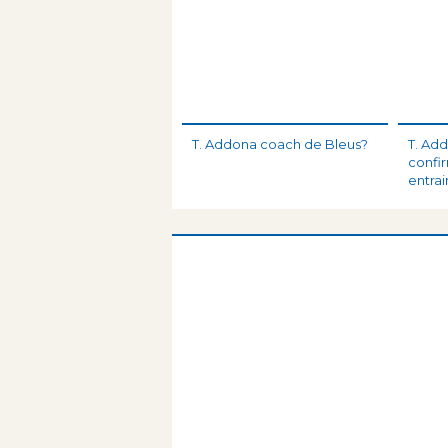
T. Addona coach de Bleus?
T. Ad
conf
entrai