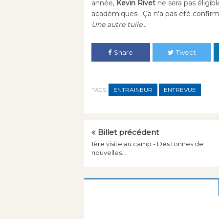
année,
Kevin Rivet
ne sera pas éligib
académiques. Ça n'a pas été confirm
Une autre tuile...
Share
Tweet
ENTRAINEUR
ENTREVUE
TAGS:
Billet précédent
1ère visite au camp - Des tonnes de
nouvelles...