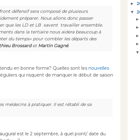
►
2
front défensif sera composé de plusieurs
▼
2
pidement préparer. Nous allons donc passer
r que les LD et LB savent travailler ensemble.
ements dans la tertiaire nous aidera beaucoup à
eter du temps» pour combler les départs des
hieu Brossard
et
Martin Gagné
.
tendu en bonne forme? Quelles sont les
nouvelles
s réguliers qui risquent de manquer le début de saison
es médecins à pratiquer. Il est rétabli de sa
ugural est le 2 septembre, à quel point/ date du