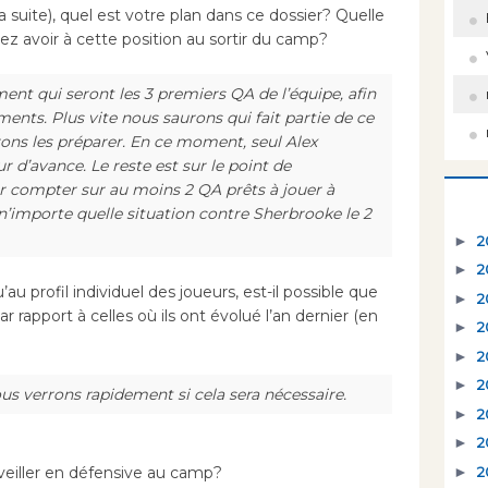
 suite), quel est votre plan dans ce dossier? Quelle
iez avoir à cette position au sortir du camp?
nt qui seront les 3 premiers QA de l’équipe, afin
ments. Plus vite nous saurons qui fait partie de ce
rons les préparer. En ce moment, seul Alex
 d’avance. Le reste est sur le point de
r compter sur au moins 2 QA prêts à jouer à
’importe quelle situation contre Sherbrooke le 2
►
2
►
2
au profil individuel des joueurs, est-il possible que
►
2
 rapport à celles où ils ont évolué l’an dernier (en
►
2
►
2
►
2
ous verrons rapidement si cela sera nécessaire.
►
2
►
2
►
2
veiller en défensive au camp?