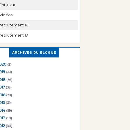
Entrevue
Vidéos
recrutement 18
recrutement 19
ARCHIVES DU BLOGUE
020
(2)
019
(41)
018
(36)
017
(32)
016
(29)
015
(39)
014
(59)
013
(59)
012
(101)