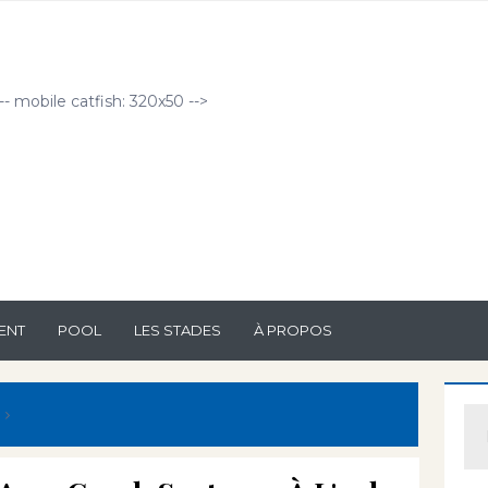
!-- mobile catfish: 320x50 -->
ENT
POOL
LES STADES
À PROPOS