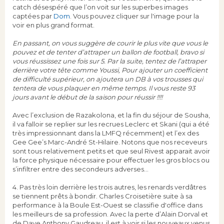
catch désespéré que l’on voit sur les superbes images
captées par
Dom
. Vous pouvez cliquer sur l'image pour la
voir en plus grand format.
En passant, on vous suggère de courir le plus vite que vous le
pouvez et de tenter d’attraper un ballon de football, bravo si
vous réussissez une fois sur 5. Par la suite, tentez de l’attraper
derrière votre tête comme Youssi, Pour ajouter un coefficient
de difficulté supérieur, on ajoutera un DB à vos trousses qui
tentera de vous plaquer en même temps.
Il vous reste 93
jours avant le début de la saison pour réussir !
!!!
Avec l’exclusion de Razakolona, et la fin du séjour de Sousha,
il va falloir se replier sur les recrues Leclerc et Skani (qui a été
très impressionnant dans la LMFQ récemment) et l’ex des
Gee Gee’s Marc-André St-Hilaire. Notons que nos receveurs
sont tous relativement petits et que seul Rivest apparait avoir
la force physique nécessaire pour effectuer les gros blocs ou
s’infiltrer entre des secondeurs adverses…
4. Pas très loin derrière les trois autres, les renards verdâtres
se tiennent prêts à bondir. Charles Croisetière suite à sa
performance à la Boule Est-Ouest se classifie d'office dans
les meilleurs de sa profession. Avec la perte d’Alain Dorval et
de Dave Anthony Gaudreau, il est à voir si les nouveaux venus