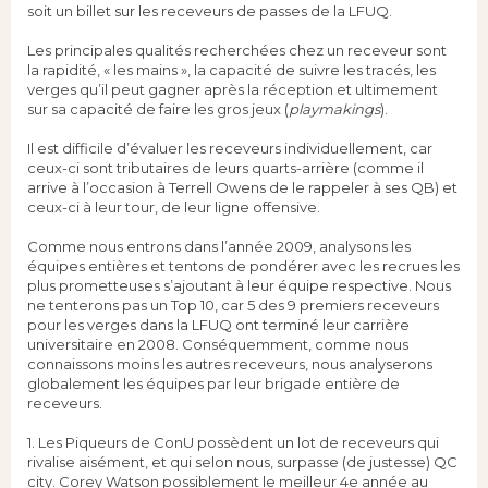
soit un billet sur les receveurs de passes de la LFUQ.
Les principales qualités recherchées chez un receveur sont
la rapidité, « les mains », la capacité de suivre les tracés, les
verges qu’il peut gagner après la réception et ultimement
sur sa capacité de faire les gros jeux (
playmakings
).
Il est difficile d’évaluer les receveurs individuellement, car
ceux-ci sont tributaires de leurs quarts-arrière (comme il
arrive à l’occasion à Terrell Owens de le rappeler à ses QB) et
ceux-ci à leur tour, de leur ligne offensive.
Comme nous entrons dans l’année 2009, analysons les
équipes entières et tentons de pondérer avec les recrues les
plus prometteuses s’ajoutant à leur équipe respective. Nous
ne tenterons pas un Top 10, car 5 des 9 premiers receveurs
pour les verges dans la LFUQ ont terminé leur carrière
universitaire en 2008. Conséquemment, comme nous
connaissons moins les autres receveurs, nous analyserons
globalement les équipes par leur brigade entière de
receveurs.
1. Les Piqueurs de ConU possèdent un lot de receveurs qui
rivalise aisément, et qui selon nous, surpasse (de justesse) QC
city. Corey Watson possiblement le meilleur 4e année au