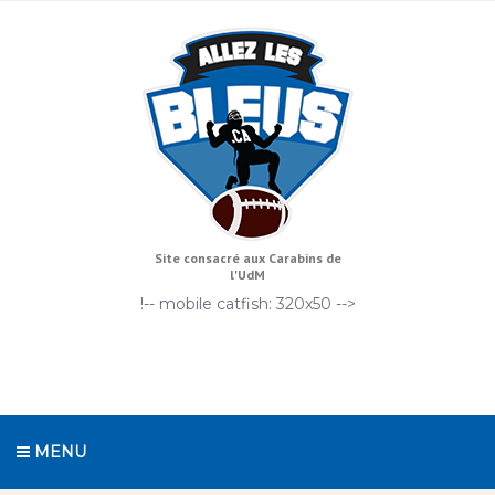
Site consacré aux Carabins de
l'UdM
!-- mobile catfish: 320x50 -->
MENU