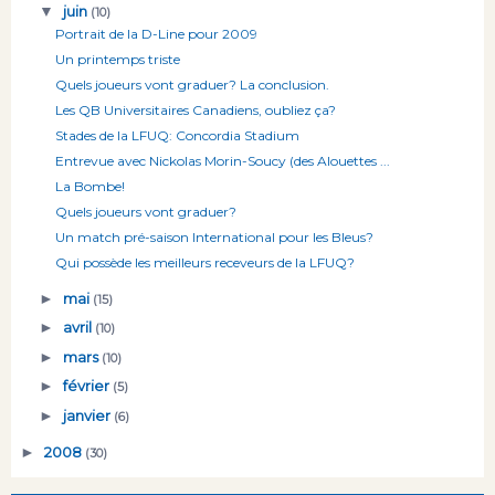
▼
juin
(10)
Portrait de la D-Line pour 2009
Un printemps triste
Quels joueurs vont graduer? La conclusion.
Les QB Universitaires Canadiens, oubliez ça?
Stades de la LFUQ: Concordia Stadium
Entrevue avec Nickolas Morin-Soucy (des Alouettes ...
La Bombe!
Quels joueurs vont graduer?
Un match pré-saison International pour les Bleus?
Qui possède les meilleurs receveurs de la LFUQ?
►
mai
(15)
►
avril
(10)
►
mars
(10)
►
février
(5)
►
janvier
(6)
►
2008
(30)