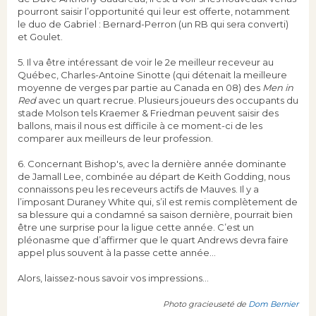
pourront saisir l’opportunité qui leur est offerte, notamment
le duo de Gabriel : Bernard-Perron (un RB qui sera converti)
et Goulet.
5. Il va être intéressant de voir le 2e meilleur receveur au
Québec, Charles-Antoine Sinotte (qui détenait la meilleure
moyenne de verges par partie au Canada en 08) des
Men in
Red
avec un quart recrue. Plusieurs joueurs des occupants du
stade Molson tels Kraemer & Friedman peuvent saisir des
ballons, mais il nous est difficile à ce moment-ci de les
comparer aux meilleurs de leur profession.
6. Concernant Bishop's, avec la dernière année dominante
de Jamall Lee, combinée au départ de Keith Godding, nous
connaissons peu les receveurs actifs de Mauves. Il y a
l’imposant Duraney White qui, s’il est remis complètement de
sa blessure qui a condamné sa saison dernière, pourrait bien
être une surprise pour la ligue cette année. C’est un
pléonasme que d’affirmer que le quart Andrews devra faire
appel plus souvent à la passe cette année…
Alors, laissez-nous savoir vos impressions...
Photo gracieuseté de
Dom Bernier