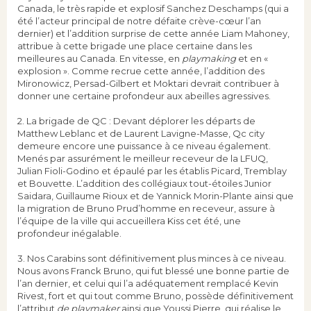
Canada, le très rapide et explosif Sanchez Deschamps (qui a
été l’acteur principal de notre défaite crève-cœur l’an
dernier) et l’addition surprise de cette année Liam Mahoney,
attribue à cette brigade une place certaine dans les
meilleures au Canada. En vitesse, en
playmaking
et en «
explosion ». Comme recrue cette année, l’addition des
Mironowicz, Persad-Gilbert et Moktari devrait contribuer à
donner une certaine profondeur aux abeilles agressives.
2. La brigade de QC : Devant déplorer les départs de
Matthew Leblanc et de Laurent Lavigne-Masse, Qc city
demeure encore une puissance à ce niveau également.
Menés par assurément le meilleur receveur de la LFUQ,
Julian Fioli-Godino et épaulé par les établis Picard, Tremblay
et Bouvette. L’addition des collégiaux tout-étoiles Junior
Saidara, Guillaume Rioux et de Yannick Morin-Plante ainsi que
la migration de Bruno Prud’homme en receveur, assure à
l’équipe de la ville qui accueillera Kiss cet été, une
profondeur inégalable.
3. Nos Carabins sont définitivement plus minces à ce niveau.
Nous avons Franck Bruno, qui fut blessé une bonne partie de
l’an dernier, et celui qui l’a adéquatement remplacé Kevin
Rivest, fort et qui tout comme Bruno, possède définitivement
l’attribut
de playmaker
ainsi que Youssi Pierre, qui réalise le