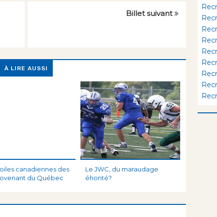
Rec
Billet suivant
Rec
Rec
Rec
Rec
Rec
À LIRE AUSSI
Rec
Rec
Rec
toiles canadiennes des
Le JWC, du maraudage
rovenant du Québec
éhonté?