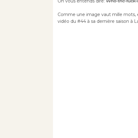
On vous entends dire:
Who the fuck i
Comme une image vaut mille mots, et 
vidéo du #44 à sa dernière saison à Lava