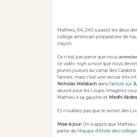
Mathieu, 6'4, 240 a passé les deux de
collège américain préparatoire de haut
crayon.
Ce n’est pas parce que nous
avons ba
ce vidéo
high school
que nous devons
jeunes joueurs au camp des Carabins 
l’année, mais c’est une recrue très in
Nicholas Melsbach
dans
l’article sur
J
œuvré pour les Loups. Imaginez-vous 
Mathieu à sa gauche et
Medhi Abde
Et n’oubliez pas que le secret des L
Mise-à-jour:
On a appris que Mathieu
partie de l'
équipe d'étoile des collège