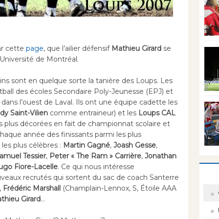
ar cette
page
, que l’ailier défensif
Mathieu Girard
se
’Université de Montréal.
ins sont en quelque sorte la tanière des Loups. Les
tball des écoles Secondaire Poly-Jeunesse (EPJ) et
dans l’ouest de Laval. Ils ont une équipe cadette les
dy Saint-Vilien
comme entraineur) et les
Loups CAL
s plus décorées en fait de championnat scolaire et
haque année des finissants parmi les plus
 les plus célèbres :
Martin Gagné
,
Joash Gesse
,
amuel Tessier
,
Peter « The Ram » Carrière
,
Jonathan
go Fiore-Lacelle
. Ce qui nous intéresse
uveaux recrutés qui sortent du sac de coach Santerre
,
Frédéric Marshall
(Champlain-Lennox, S, Étoile AAA
hieu Girard
…