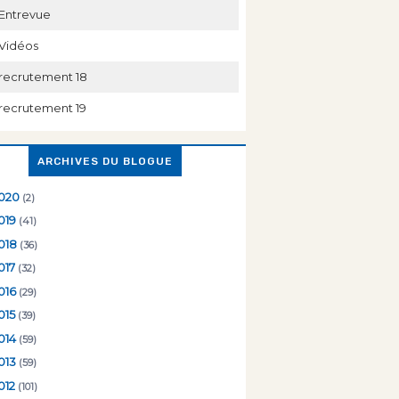
Entrevue
Vidéos
recrutement 18
recrutement 19
ARCHIVES DU BLOGUE
020
(2)
019
(41)
018
(36)
017
(32)
016
(29)
015
(39)
014
(59)
013
(59)
012
(101)