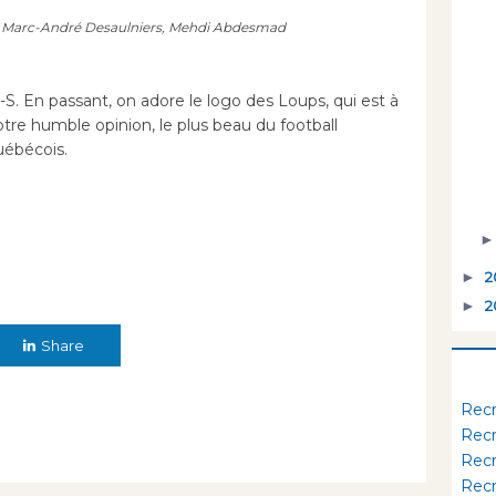
d, Marc-André Desaulniers, Mehdi Abdesmad
-S. En passant, on adore le logo des Loups, qui est à
tre humble opinion, le plus beau du football
uébécois.
►
2
►
2
Share
Rec
Rec
Rec
Rec