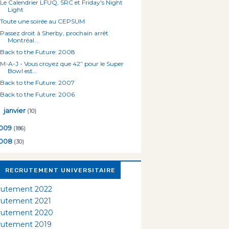
Le Calendrier LFUQ, SRC et Friday's Night
Light
Toute une soirée au CEPSUM
Passez droit à Sherby, prochain arrêt
Montréal...
Back to the Future: 2008
M-A-J - Vous croyez que 42” pour le Super
Bowl est...
Back to the Future: 2007
Back to the Future: 2006
►
janvier
(10)
009
(186)
008
(30)
RECRUTEMENT UNIVERSITAIRE
rutement 2022
rutement 2021
rutement 2020
rutement 2019