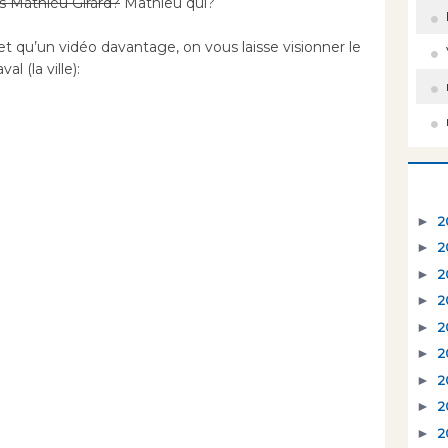
s Mathieu Girard?
Mathieu qui?
qu’un vidéo davantage, on vous laisse visionner le
l (la ville):
►
2
►
2
►
2
►
2
►
2
►
2
►
2
►
2
►
2