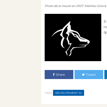
Photo de la meute en 2007: Mathieu Girar
P.
no
q
Share
Tweet
RECRUTEMENT 10
TAGS: