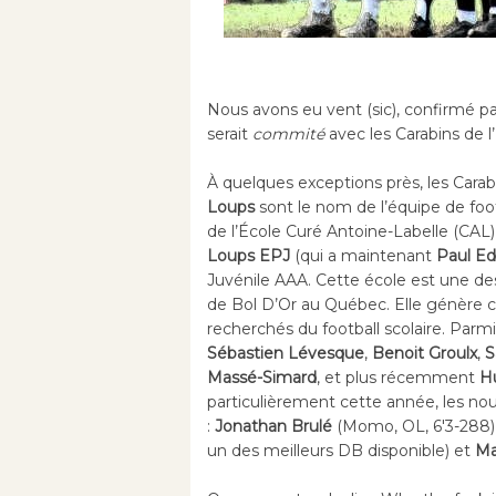
Nous avons eu vent (sic), confirmé p
serait
commité
avec les Carabins de l
À quelques exceptions près, les Carab
Loups
sont le nom de l’équipe de foo
de l’École Curé Antoine-Labelle (CAL) 
Loups EPJ
(qui a maintenant
Paul Ed
Juvénile AAA. Cette école est une de
de Bol D’Or au Québec. Elle génère c
recherchés du football scolaire. Parmi
Sébastien Lévesque
,
Benoit Groulx
,
S
Massé-Simard
, et plus récemment
Hu
particulièrement cette année, les no
:
Jonathan Brulé
(Momo, OL, 6'3-288)
un des meilleurs DB disponible) et
Mat