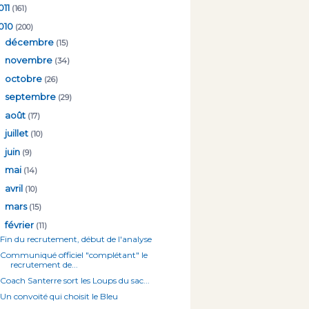
011
(161)
010
(200)
►
décembre
(15)
►
novembre
(34)
►
octobre
(26)
►
septembre
(29)
►
août
(17)
►
juillet
(10)
►
juin
(9)
►
mai
(14)
►
avril
(10)
►
mars
(15)
▼
février
(11)
Fin du recrutement, début de l'analyse
Communiqué officiel "complétant" le
recrutement de...
Coach Santerre sort les Loups du sac...
Un convoité qui choisit le Bleu