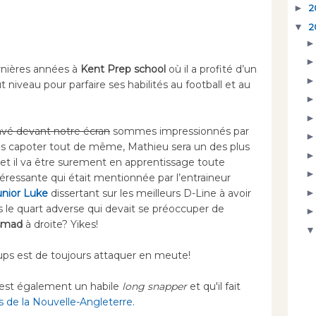
►
2
▼
2
rnières années à
Kent Prep school
où il a profité d’un
 niveau pour parfaire ses habilités au football et au
vé devant notre écran
sommes impressionnés par
 capoter tout de même, Mathieu sera un des plus
et il va être surement en apprentissage toute
téressante qui était mentionnée par l’entraineur
unior Luke
dissertant sur les meilleurs D-Line à avoir
le quart adverse qui devait se préoccuper de
smad
à droite? Yikes!
oups est de toujours attaquer en meute!
 est également un
habile
long snapper
et qu'il fait
s de la Nouvelle-Angleterre
.