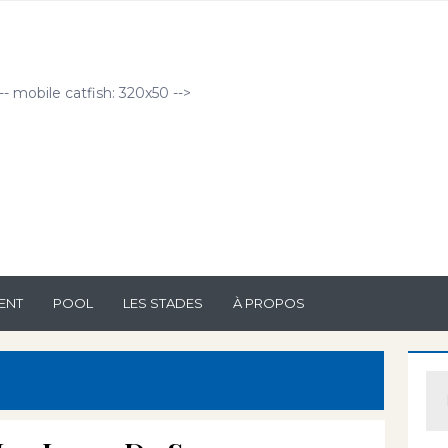
!-- mobile catfish: 320x50 -->
ENT
POOL
LES STADES
À PROPOS