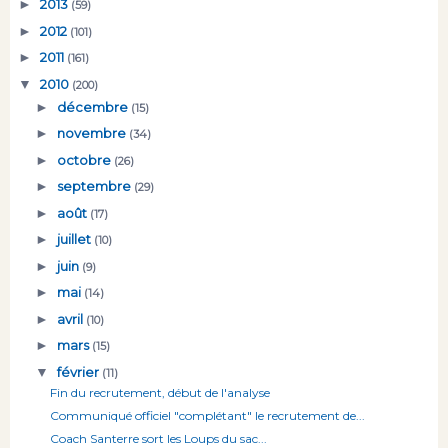
►
2013
(59)
►
2012
(101)
►
2011
(161)
▼
2010
(200)
►
décembre
(15)
►
novembre
(34)
►
octobre
(26)
►
septembre
(29)
►
août
(17)
►
juillet
(10)
►
juin
(9)
►
mai
(14)
►
avril
(10)
►
mars
(15)
▼
février
(11)
Fin du recrutement, début de l'analyse
Communiqué officiel "complétant" le recrutement de...
Coach Santerre sort les Loups du sac...