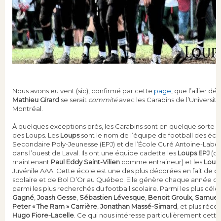
Nous avons eu vent (sic), confirmé par cette
page
, que l’ailier déf
Mathieu Girard
se serait
commité
avec les Carabins de l’Universit
Montréal.
À quelques exceptions près, les Carabins sont en quelque sorte la
des Loups. Les
Loups
sont le nom de l’équipe de football des éco
Secondaire Poly-Jeunesse (EPJ) et de l’École Curé Antoine-Label
dans l’ouest de Laval. Ils ont une équipe cadette les
Loups EPJ
(qu
maintenant
Paul Eddy Saint-Vilien
comme entraineur) et les
Loup
Juvénile AAA. Cette école est une des plus décorées en fait de 
scolaire et de Bol D’Or au Québec. Elle génère chaque année des
parmi les plus recherchés du football scolaire. Parmi les plus célè
Gagné
,
Joash Gesse
,
Sébastien Lévesque
,
Benoit Groulx
,
Samuel 
Peter « The Ram » Carrière
,
Jonathan Massé-Simard
, et plus ré
Hugo Fiore-Lacelle
. Ce qui nous intéresse particulièrement cette