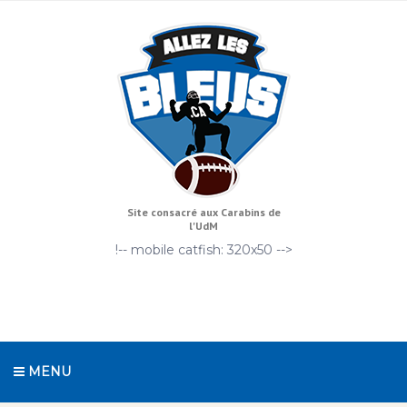
Site consacré aux Carabins de
l'UdM
!-- mobile catfish: 320x50 -->
MENU