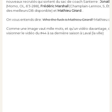
nouveaux recrutés qui sortent du sac de coach Santerre :
Jonatha
(Momo, OL, 6'3-288),
Frédéric Marshall
(Champlain-Lennox, S, Éto
des meilleurs DB disponible) et
Mathieu Girard
…
On vous entends dire:
Who the fuck is Mathieu Girard?
Mathieu qu
Comme une image vaut mille mots, et qu’un vidéo davantage, on 
visionner le vidéo du #44 à sa dernière saison à Laval (la ville):