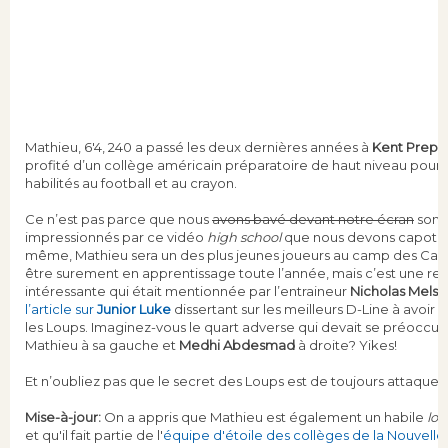
Mathieu, 6'4, 240 a passé les deux dernières années à
Kent Prep 
profité d’un collège américain préparatoire de haut niveau pour p
habilités au football et au crayon.
Ce n’est pas parce que nous
avons bavé devant notre écran
som
impressionnés par ce vidéo
high school
que nous devons capoter
même, Mathieu sera un des plus jeunes joueurs au camp des Carabi
être surement en apprentissage toute l’année, mais c’est une rec
intéressante qui était mentionnée par l’entraineur
Nicholas Mels
l’article sur
Junior Luke
dissertant sur les meilleurs D-Line à avoir
les Loups. Imaginez-vous le quart adverse qui devait se préoccu
Mathieu à sa gauche et
Medhi Abdesmad
à droite? Yikes!
Et n’oubliez pas que le secret des Loups est de toujours attaque
Mise-à-jour:
On a appris que Mathieu est également un
habile
lo
et qu'il fait partie de l'
équipe d'étoile des collèges de la Nouvell