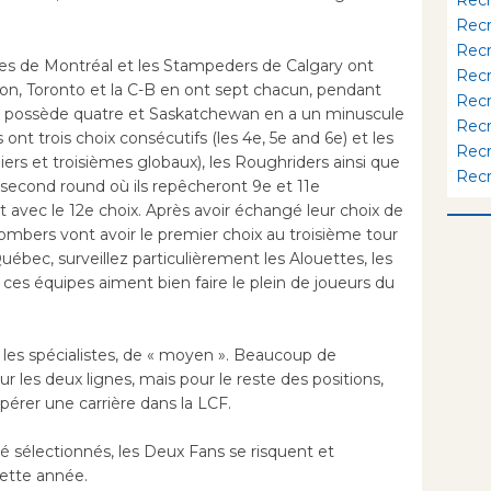
Rec
Rec
tes de Montréal et les Stampeders de Calgary ont
Rec
n, Toronto et la C-B en ont sept chacun, pendant
Rec
 possède quatre et Saskatchewan en a un minuscule
Rec
ont trois choix consécutifs (les 4e, 5e and 6e) et les
Rec
iers et troisièmes globaux), les Roughriders ainsi que
Rec
 second round où ils repêcheront 9e et 11e
 avec le 12e choix. Après avoir échangé leur choix de
ombers vont avoir le premier choix au troisième tour
Québec, surveillez particulièrement les Alouettes, les
 ces équipes aiment bien faire le plein de joueurs du
 les spécialistes, de « moyen ». Beaucoup de
 les deux lignes, mais pour le reste des positions,
érer une carrière dans la LCF.
é sélectionnés, les Deux Fans se risquent et
cette année.