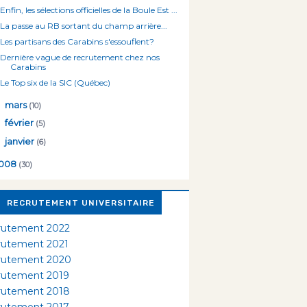
Enfin, les sélections officielles de la Boule Est ...
La passe au RB sortant du champ arrière...
Les partisans des Carabins s'essouflent?
Dernière vague de recrutement chez nos
Carabins
Le Top six de la SIC (Québec)
►
mars
(10)
►
février
(5)
►
janvier
(6)
008
(30)
RECRUTEMENT UNIVERSITAIRE
rutement 2022
rutement 2021
rutement 2020
rutement 2019
rutement 2018
rutement 2017