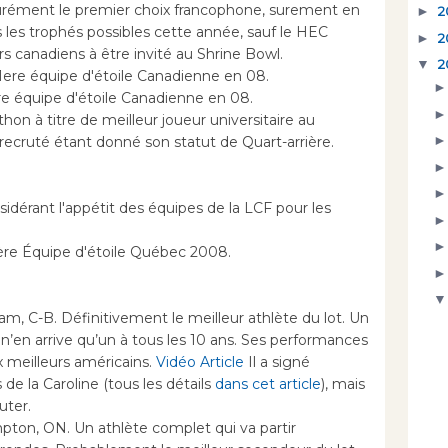
surément le premier choix francophone, surement en
►
2
s les trophés possibles cette année, sauf le HEC
►
2
rs canadiens à être invité au Shrine Bowl.
▼
2
1ere équipe d'étoile Canadienne en 08.
re équipe d'étoile Canadienne en 08.
on à titre de meilleur joueur universitaire au
ecruté étant donné son statut de Quart-arrière.
sidérant l'appétit des équipes de la LCF pour les
 ère Équipe d'étoile Québec 2008.
am, C-B. Définitivement le meilleur athlète du lot. Un
n’en arrive qu’un à tous les 10 ans. Ses performances
 meilleurs américains.
Vidéo
Article
Il a signé
e la Caroline (tous les détails
dans cet article
), mais
uter.
ton, ON. Un athlète complet qui va partir