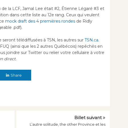
 de la LCF, Jamal Lee était #2, Étienne Légaré #3 et
tion dans cette liste au 12e rang. Ceux qui veulent
 ce
mock draft des 4 premières rondes
de Ridly
able .pdf).
seront télédiffusées à TSN, les autres sur
TSN.ca
.
LFUQ (ainsi que les 2 autres Québécois) repêchés en
s joindre sur Twitter ou relier votre cellulaire à votre
n direct
.
Share
Billet suivant
L’autre solitude, the other Province et les