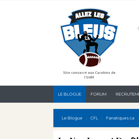
Site consacré aux Carabins de
l'UdM
LE BLOGUE
FORUM
RECRUTEM
Le Blogue
CFL
Fanatiques.ca