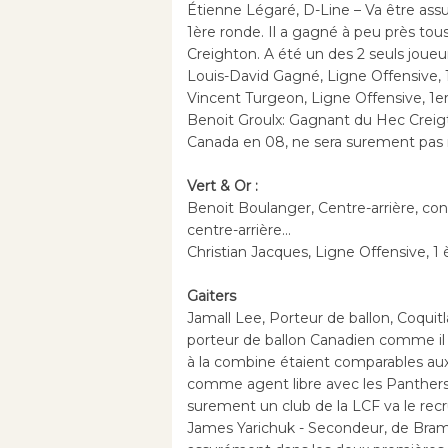
Étienne Légaré, D-Line – Va être as
1ère ronde. Il a gagné à peu près tou
Creighton. A été un des 2 seuls joueu
Louis-David Gagné, Ligne Offensive, 
Vincent Turgeon, Ligne Offensive, 1e
Benoit Groulx: Gagnant du Hec Creigth
Canada en 08, ne sera surement pas r
Vert & Or :
Benoit Boulanger, Centre-arrière, con
centre-arrière...
Christian Jacques, Ligne Offensive, 1
Gaiters
Jamall Lee, Porteur de ballon, Coquitl
porteur de ballon Canadien comme il 
à la combine étaient comparables aux
comme agent libre avec les Panthers d
surement un club de la LCF va le recr
James Yarichuk - Secondeur, de Bramp