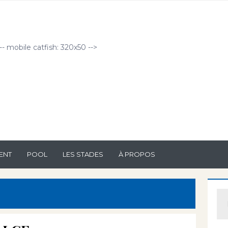
!-- mobile catfish: 320x50 -->
ENT
POOL
LES STADES
À PROPOS