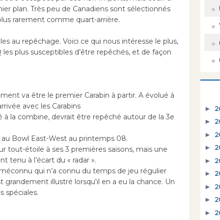
mier plan. Très peu de Canadiens sont sélectionnés
lus rarement comme quart-arrière.
bles au repêchage. Voici ce qui nous intéresse le plus,
 les plus susceptibles d’être repêchés, et de façon
ment va être le premier Carabin à partir. A évolué à
rrivée avec les Carabins
►
2
pé à la combine, devrait être repêché autour de la 3e
►
2
►
2
pé au Bowl East-West au printemps 08.
►
2
ur tout-étoile à ses 3 premières saisons, mais une
nt tenu à l’écart du « radar ».
►
2
 méconnu qui n’a connu du temps de jeu régulier
►
2
st grandement illustré lorsqu'il en a eu la chance. Un
►
2
s spéciales.
►
2
►
2