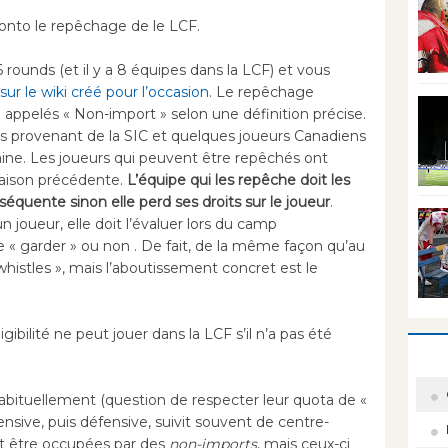
ronto le repêchage de le LCF.
rounds (et il y a 8 équipes dans la LCF) et vous
sur le wiki créé pour l’occasion.
Le repêchage
i appelés « Non-import » selon une définition précise.
rs provenant de la SIC et quelques joueurs Canadiens
ine. Les joueurs qui peuvent être repêchés ont
 saison précédente.
L’équipe qui les repêche doit les
équente sinon elle perd ses droits sur le joueur
.
 joueur, elle doit l’évaluer lors du camp
e « garder » ou non . De fait, de la même façon qu’au
whistles », mais l’aboutissement concret est le
gibilité ne peut jouer dans la LCF s’il n’a pas été
bituellement (question de respecter leur quota de «
nsive, puis défensive, suivit souvent de centre-
nt être occupées par des
non-imports
, mais ceux-ci