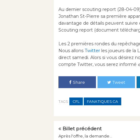
Au dernier scouting report (28-04-09)
Jonathan St-Pierre sa première appari
davantage de détails peuvent suivre
Scouting report (document télécharge
Les 2 premières rondes du repêchage 
Nous allons
Twitter
les joueurs de la 
direct samedi. Alors si vous désirez nou
compte Twitter, vous serez informé
e
Share
Tweet
CFL
FANATIQUES.CA
TAGS:
Billet précédent
Après l'offre, la demande...