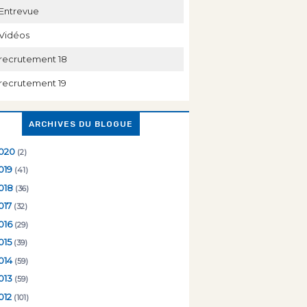
Entrevue
Vidéos
recrutement 18
recrutement 19
ARCHIVES DU BLOGUE
020
(2)
019
(41)
018
(36)
017
(32)
016
(29)
015
(39)
014
(59)
013
(59)
012
(101)