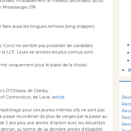
rondes. Probablement le meilleur secondeur du lot.
e Mississauga, ON.
faire aussi les longues remises (long snapper).
 ConU ne semble pas posséder de candidats
e la LCF. Leurs 4e années les plus connus sont:
né uniquement pour le plaisir de la chose)
►
2
e’s D’Ottawa, de Granby
of Connecticut, de Laval -
article
Rec
Rec
 repêchage pour ces jeunes mêmes s’ils ne sont pas
Rec
 de passe recordman (le plus de verges par la passe au
Rec
de 2 ans plus une année d’option avec les Alouettes
Rec
dernier, au terme de sa dernière année d’éligibilité
Rec