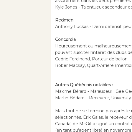
assurément dans les deux premières 
Kyle Jones - Talentueux secondeur d
Redmen
Anthony Luckas - Demi défensif, peut 
Concordia
Heureusement ou malheureusement,
pouvant susciter l'intérêt des clubs d
Cedric Ferdinand, Porteur de ballon
Rober Mackay, Quart-Arrière (mention
Autres Québécois notables :
Maxime Bérard - Maraudeur , Gee Ge
Martin Bédard – Receveur, University 
Mais tout ne se termine pas après le
sélectionnés. Erik Galas, le receveur
Canada) de McGill a signé un contrat 
(en tant qu’agent libre) en novembre 