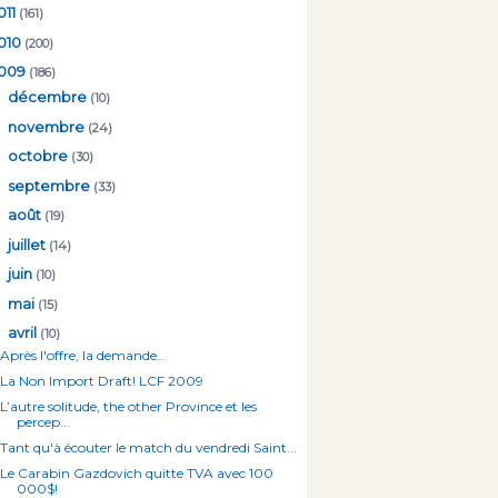
011
(161)
010
(200)
009
(186)
►
décembre
(10)
►
novembre
(24)
►
octobre
(30)
►
septembre
(33)
►
août
(19)
►
juillet
(14)
►
juin
(10)
►
mai
(15)
▼
avril
(10)
Après l'offre, la demande...
La Non Import Draft! LCF 2009
L’autre solitude, the other Province et les
percep...
Tant qu'à écouter le match du vendredi Saint...
Le Carabin Gazdovich quitte TVA avec 100
000$!