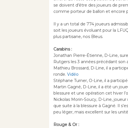
se doivent d'être des joueurs de pre
comme porteur de ballon et encore p
Il y a un total de 774 joueurs admissi
soit les joueurs évoluant pour la LFUQ
plus partisane, nos Bleus.
Carabins :
Jonathan Pierre-Étienne, D-Line, sure
Rutgers les 3 années précédant son a
Mathieu Brossard, D-Line, il a partici
ronde.
Vidéo
Stéphane Turner, O-Line, il a partici
Martin Gagné, D-Line, il a été un joue
blessure et une opération cet hiver l’o
Nickolas Morin-Soucy, D-Line, joueur
que suite à la blessure à Gagné. Il s'e
peu léger, mais excellent sur les unité
Rouge & Or :