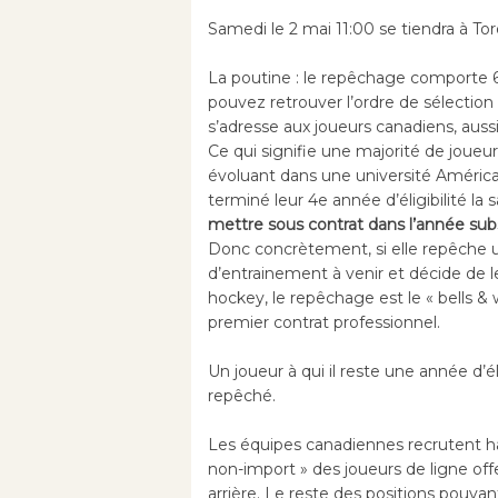
Samedi le 2 mai 11:00 se tiendra à To
La poutine : le repêchage comporte 6 
pouvez retrouver l’ordre de sélection
s’adresse aux joueurs canadiens, auss
Ce qui signifie une majorité de joueu
évoluant dans une université América
terminé leur 4e année d’éligibilité la
mettre sous contrat dans l’année subs
Donc concrètement, si elle repêche un
d’entrainement à venir et décide de l
hockey, le repêchage est le « bells & 
premier contrat professionnel.
Un joueur à qui il reste une année d’éli
repêché.
Les équipes canadiennes recrutent ha
non-import » des joueurs de ligne offe
arrière. Le reste des positions pouva