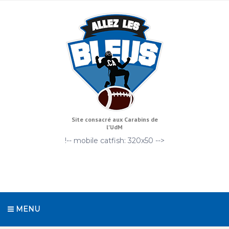
Site consacré aux Carabins de
l'UdM
!-- mobile catfish: 320x50 -->
MENU