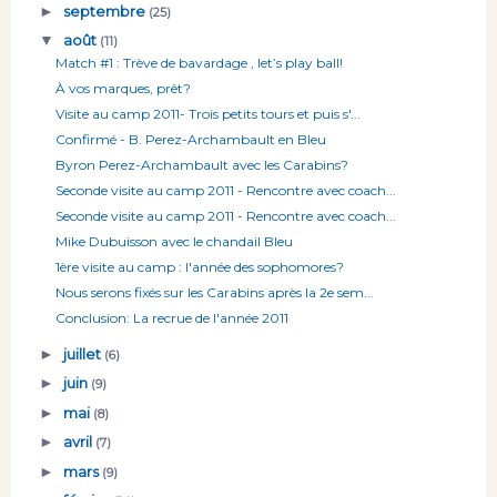
►
septembre
(25)
▼
août
(11)
Match #1 : Trève de bavardage , let’s play ball!
À vos marques, prêt?
Visite au camp 2011- Trois petits tours et puis s'...
Confirmé - B. Perez-Archambault en Bleu
Byron Perez-Archambault avec les Carabins?
Seconde visite au camp 2011 - Rencontre avec coach...
Seconde visite au camp 2011 - Rencontre avec coach...
Mike Dubuisson avec le chandail Bleu
1ère visite au camp : l'année des sophomores?
Nous serons fixés sur les Carabins après la 2e sem...
Conclusion: La recrue de l'année 2011
►
juillet
(6)
►
juin
(9)
►
mai
(8)
►
avril
(7)
►
mars
(9)