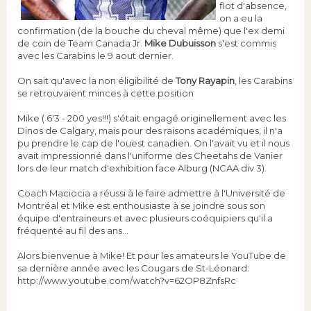
flot d'absence,
on a eu la
confirmation (de la bouche du cheval même) que l'ex demi
de coin de Team Canada Jr.
Mike Dubuisson
s'est commis
avec les Carabins le 9 aout dernier.
On sait qu'avec la non éligibilité de
Tony Rayapin
, les Carabins
se retrouvaient minces à cette position
Mike ( 6'3 - 200 yes!!!) s'était engagé originellement avec les
Dinos de Calgary, mais pour des raisons académiques, il n'a
pu prendre le cap de l'ouest canadien. On l'avait vu et il nous
avait impressionné dans l'uniforme des Cheetahs de Vanier
lors de leur match d'exhibition face Alburg (NCAA div 3).
Coach Maciocia a réussi à le faire admettre à l'Université de
Montréal et Mike est enthousiaste à se joindre sous son
équipe d'entraineurs et avec plusieurs coéquipiers qu'il a
fréquenté au fil des ans...
Alors bienvenue à Mike! Et pour les amateurs le YouTube de
sa dernière année avec les Cougars de St-Léonard:
http://www.youtube.com/watch?v=62OP8ZnfsRc