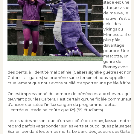
stade est une
attaque visuelle
de mauve, le
mauve n'est pa
celui des
Vikings du
Minnesota, il est
plus pâle,
davantage
pourpre. Une
mascotte, un
genre de
Barney
avec
des dents, à l'identité mal définie (Gaiters signifie guêtres et non
Gators – alligators) se promène sur le terrain et nous rappelle
cruellement que nous avons oublié d'apporter une poêle à frire.
On est impressionné du nombre de bénévoles aux cheveux gris
œuvrant pour les Gaiters. Il est certain qu'une fidèle communaut
d'ancien constitue l'influx sanguin du programme football.
L'entrée au stade ne coûte que 12$ (5$ étudiants).
Les estrades ne sont que d'un seul côté du terrain, laissant notre
regard parfois vagabonder sur les verts et bucoliques pâturages
Estrien pendant les temps morts. Le banc des joueurs des Gaiters