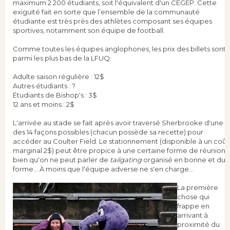
maximum 2 200 étudiants, soit l'équivalent d'un CEGEP. Cette
exiguïté fait en sorte que l’ensemble de la communauté
étudiante est très près des athlètes composant ses équipes
sportives, notamment son équipe de football.
Comme toutes les équipes anglophones, les prix des billets sont
parmi les plus bas de la LFUQ:
Adulte saison régulière : 12$
Autres étudiants : ?
Étudiants de Bishop's : 3$
12 ans et moins : 2$
L'arrivée au stade se fait après avoir traversé Sherbrooke d'une
des 14 façons possibles (chacun possède sa recette) pour
accéder au Coulter Field. Le stationnement (disponible à un coût
marginal 2$) peut être propice à une certaine forme de réunion,
bien qu'on ne peut parler de
tailgating
organisé en bonne et due
forme... À moins que l'équipe adverse ne s'en charge...
La première
chose qui
frappe en
arrivant à
proximité du