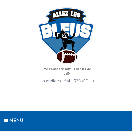
Site consacré aux Carabins de
l'UdM
!-- mobile catfish: 320x50 -->
MENU