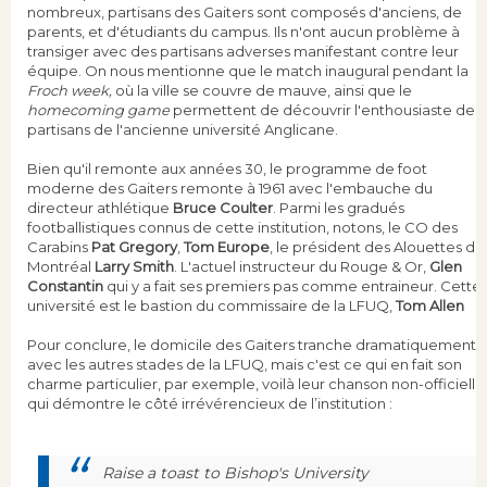
nombreux, partisans des Gaiters sont composés d'anciens, de
parents, et d'étudiants du campus. Ils n'ont aucun problème à
transiger avec des partisans adverses manifestant contre leur
équipe. On nous mentionne que le match inaugural pendant la
Froch week,
où la ville se couvre de mauve, ainsi que le
homecoming game
permettent de découvrir l'enthousiaste des
partisans de l'ancienne université Anglicane.
Bien qu'il remonte aux années 30, le programme de foot
moderne des Gaiters remonte à 1961 avec l'embauche du
directeur athlétique
Bruce Coulter
. Parmi les gradués
footballistiques connus de cette institution, notons, le CO des
Carabins
Pat Gregory
,
Tom Europe
, le président des Alouettes de
Montréal
Larry Smith
. L'actuel instructeur du Rouge & Or,
Glen
Constantin
qui y a fait ses premiers pas comme entraineur. Cette
université est le bastion du commissaire de la LFUQ,
Tom Allen
Pour conclure, le domicile des Gaiters tranche dramatiquement
avec les autres stades de la LFUQ, mais c'est ce qui en fait son
charme particulier, par exemple, voilà leur chanson non-officielle
qui démontre le côté irrévérencieux de l’institution :
Raise a toast to Bishop's University