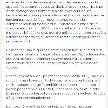
est situé du côté des estrades et celui des visiteurs, du côté
opposé. Nous sommes assis sur des bancs continus en bois. Le
stade partage son surement son âge avec celui de ses
bénévoles, et à notre passage le vétuste tableau indicateur ne
fonctionnait que de façon intermittente rendant la
compréhension du match ardue. Toutefois, la surface de jeu
consiste en un récent (2008) gazon synthétique. L'Université
Bishop's va bénéficier sous peu
d'améliorations importantes à se
installations sportives
, qui n'affecteront toutefois pas le stade
proprement dit.
Un aspect culinaire qui rend cette expérience unique est leur
chili maison offert dans le petit kiosque avant d'accéder au stade
que vous devez absolument essayer pour vivre pleinement
l'immersion Bishopienne... et soyez sans crainte, il n'est pas
violacé…
Contrairement aux équipes francophones de la LFUQ, qui elles
sont commanditées par Budweiser, ne vous aventurez pas à
sortir la canette rouge à l'emblématique couronne de votre
poche pendant le jeu. En effet, une tenace police étudiante
(dans notre cas, jolie) veille au grain et vous empêchera de vous
désaltérer convenablement...
L'atmosphère est très bon enfant, les fidèles, mais peu