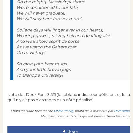
On the mighty Massiwippi shore!
We're conditioned to our fate,
We will never graduate,
We will stay here forever more!
College days will linger ever in our hearts,
Wearing gowns, raising hell and quaffing ale!
And we'll show esprit de corps
As we watch the Gaiters roar
On to victory!
So raise your beer mugs,
And your little brown jugs
To Bishop's University!
Note des Deux Fans 3.5/5 (le tableau indicateur déficient et le fait
qu’il n’y ait pas d’estrades d’un côté pénalise)
Photo du stade tirée du site
CISforum.org
, photo de la mascotte par
Domskibum
Merci aux commentateurs qui ont permis d'enrichir ce billet
Share