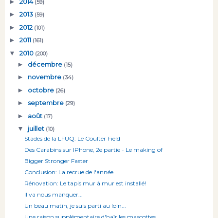
►
2014
(59)
►
2013
(59)
►
2012
(101)
►
2011
(161)
▼
2010
(200)
►
décembre
(15)
►
novembre
(34)
►
octobre
(26)
►
septembre
(29)
►
août
(17)
▼
juillet
(10)
Stades de la LFUQ: Le Coulter Field
Des Carabins sur IPhone, 2e partie - Le making of
Bigger Stronger Faster
Conclusion: La recrue de l'année
Rénovation: Le tapis mur à mur est installé!
Il va nous manquer...
Un beau matin, je suis parti au loin...
Une raison supplémentaire d'haïr les mascottes...