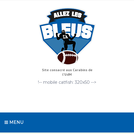
Site consacré aux Carabins de
l'UdM
!-- mobile catfish: 320x50 -->
MENU