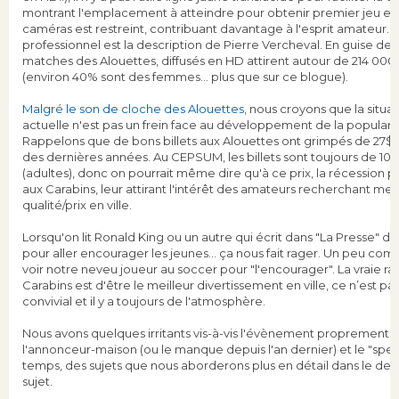
montrant l'emplacement à atteindre pour obtenir premier jeu et
caméras est restreint, contribuant davantage à l'esprit amateur. L
professionnel est la description de Pierre Vercheval. En guise de
matches des Alouettes, diffusés en HD attirent autour de 214 000
(environ 40% sont des femmes... plus que sur ce blogue).
Malgré le son de cloche des Alouettes
, nous croyons que la situ
actuelle n'est pas un frein face au développement de la popularit
Rappelons que de bons billets aux Alouettes ont grimpés de 27$
des dernières années. Au CEPSUM, les billets sont toujours de 10$ 
(adultes), donc on pourrait même dire qu'à ce prix, la récession po
aux Carabins, leur attirant l'intérêt des amateurs recherchant mei
qualité/prix en ville.
Lorsqu'on lit Ronald King ou un autre qui écrit dans "La Presse" d
pour aller encourager les jeunes... ça nous fait rager. Un peu comm
voir notre neveu joueur au soccer pour "l'encourager". La vraie rai
Carabins est d'être le meilleur divertissement en ville, ce n’est pas
convivial et il y a toujours de l'atmosphère.
Nous avons quelques irritants vis-à-vis l'évènement proprement 
l'annonceur-maison (ou le manque depuis l'an dernier) et le "spec
temps, des sujets que nous aborderons plus en détail dans le deux
sujet.