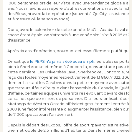
1000 personnes lors de leur visite, avec une tendance globale à la 
ans. Nous n'avons pas repéré d'autres corrélations, ni avec la fich
des Bleus, ni avec la température (souvent à Qc City l'assistance b
et à mesure où la saison avance).
Donc, avec le calendrier de cette année: McGill, Acadia, Laval et
chose étant égale, on s'attends à une année similaire à 2005 et 
d'assistance.
Après six ans d'opération, pourquoi cet essoufflement plutôt que 
On sait que
le PEPS n'a jamais été aussi empli,
les foules se porte
bien à Sherbrooke et même à Concordia, dans un stade pas très a
cette dernière. Les Universités Laval, Sherbrooke, Concordia, McG
reçu des foules moyennes respectivement de 13 860, 7 022, 3066, 
dernier. Laissant les Carabins dans la petite moyenne avec autou
spectateurs. Il faut dire que dans l'ensemble du Canada, le Québe
d'affaire, certaines équipes universitaires évoluant devant des fou
centaines que de milliers de personnes. D'ailleurs, on lisait réce
Mustangs de Western Ontario offriraient gratuitement l'entrée à l
2009 (une façon intéressante d'augmenter l'assistance, bien qu'ils 
de 7 000 spectateurs l'an dernier).
Depuis le départ des Expos, l'offre de sport "payant" est relative
une métropole de 2.5 millions d'habitants. Dans le même créneau