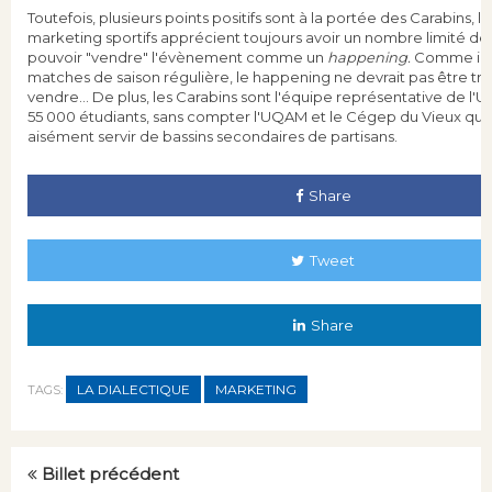
Toutefois, plusieurs points positifs sont à la portée des Carabins, l
marketing sportifs apprécient toujours avoir un nombre limité de p
pouvoir "vendre" l'évènement comme un
happening.
Comme il n
matches de saison régulière, le happening ne devrait pas être trop
vendre... De plus, les Carabins sont l'équipe représentative de l'
55 000 étudiants, sans compter l'UQAM et le Cégep du Vieux qui
aisément servir de bassins secondaires de partisans.
Share
Tweet
Share
LA DIALECTIQUE
MARKETING
TAGS:
Billet précédent