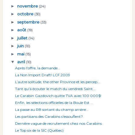
►
novembre
(24)
►
octobre
(30)
►
septembre
(33)
►
août
(19)
►
juillet
(14)
►
juin
(10)
►
mai
(15)
▼
avril
(10)
Après l'offre, la demande...
La Non Import Draft! LCF 2009
L’autre solitude, the other Province et les percep...
Tant qu'à écouter le match du vendredi Saint...
Le Carabin Gazdovich quitte TVA avec 100 000$!
Enfin, les sélections officielles de la Boule Est ...
La passe au RB sortant du champ arrière...
Les partisans des Carabins s'essouflent?
Dernière vague de recrutement chez nos Carabins
Le Top six de la SIC (Québec)