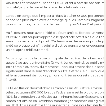
Alouettes et l'Impact au soccer. Le CH étant à part de par son i
"sociale", et par le prix et la rareté de billets valables.
Lorsqu'on songe que l'Impact a réussi à attirer 55 000 personnes
soccer en plein hiver, c'est dommage que les Carabins stagnent 
pour 4 matches, dans un stade beaucoup plus "chaud" et près de l
Au fil des ans, nous avons initié plusieurs amis au football universit
et ceux-ci ont toujours apprécié le spectacle offert ainsi que l'ap
ensemble au plus haut point. D'ailleurs, une des raisons pour laqu
créé ce blogue est d'introduire d'autres gens à aller encourager 
un bel après-midi automnal...
Nous croyons que la cause principale de cet état de fait est le c
associé au sport universitaire (à Montréal du moins). Le public mo
être témoin du "show du moment" - non seulement dans le sens sp
également dans le sens "l'endroit où il faut être". Ce qui explique 
et le vivotement du hockey junior montréalais qui est incapable d
intérêt.
La télédiffusion des matchs des Carabins sur RDS attire environ 5
téléspectateurs (90 000 lorsque l'adversaire est le bicolore dor
RDS, la production est réduite au minimum, les caméras sont loin d
match est diffusé en Définition standard (les matches collégiaux 
en HD!!), il n'y a pas l'utile ligne jaune translucide pour faciliter 