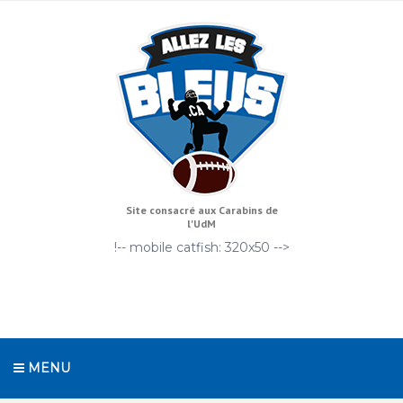
Site consacré aux Carabins de
l'UdM
!-- mobile catfish: 320x50 -->
MENU