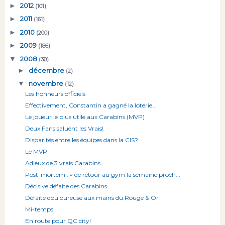
►
2012
(101)
►
2011
(161)
►
2010
(200)
►
2009
(186)
▼
2008
(30)
►
décembre
(2)
▼
novembre
(12)
Les honneurs officiels
Effectivement, Constantin a gagné la loterie...
Le joueur le plus utile aux Carabins (MVP)
Deux Fans saluent les Vrais!
Disparités entre les équipes dans la CIS?
Le MVP
Adieux de 3 vrais Carabins
Post-mortem : « de retour au gym la semaine proch...
Décisive défaite des Carabins
Défaite douloureuse aux mains du Rouge & Or
Mi-temps
En route pour QC city!