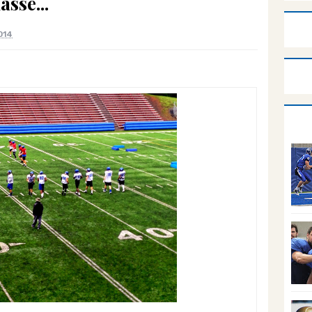
asse...
014