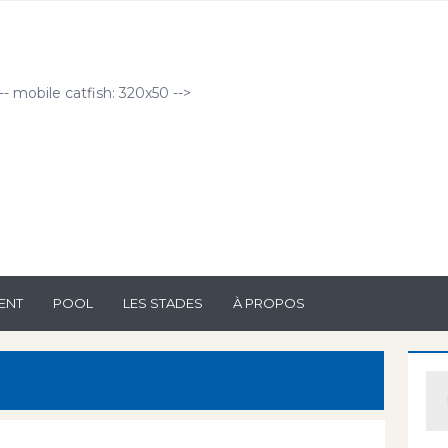
!-- mobile catfish: 320x50 -->
ENT
POOL
LES STADES
À PROPOS