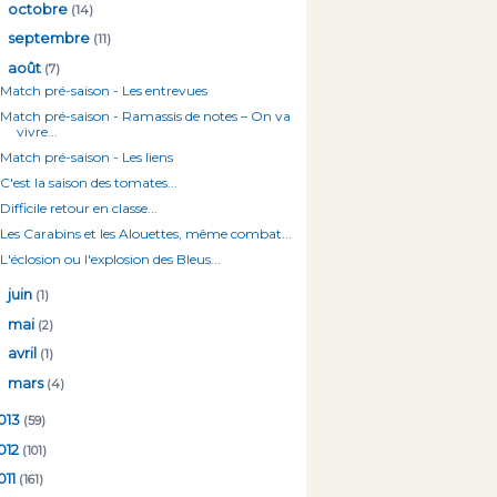
►
octobre
(14)
►
septembre
(11)
▼
août
(7)
Match pré-saison - Les entrevues
Match pré-saison - Ramassis de notes – On va
vivre...
Match pré-saison - Les liens
C'est la saison des tomates...
Difficile retour en classe...
Les Carabins et les Alouettes, même combat...
L'éclosion ou l'explosion des Bleus...
►
juin
(1)
►
mai
(2)
►
avril
(1)
►
mars
(4)
013
(59)
012
(101)
011
(161)