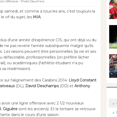
ion offensive - Photo DeuxFans
mp samedi, et comme à tous les ans, c'est toujours la
e vif du sujet, les
MIA
:
plus d'une année d'expérience CIS, qui ont déjà vu du
de ne pas revenir l'année subséquente malgré qu'ils
. Les raisons peuvent être personnelles (la vie et ses
u défavorable, professionnelles (on préfère lâcher
vail), ou académiques (l'athlète-étudiant n'a pu
à sa réadmission).
e sur l'alignement des Carabins 2014:
Lloyd Constant
sriveaux
(DL),
David Deschamps
(DD) et
Anthony
s avoir une ligne offensive avec 2 1/2 nouveaux
R. Giguère
sont les anciens). Et la tertiaire se retrouve
étante dans le cours d'une saison.