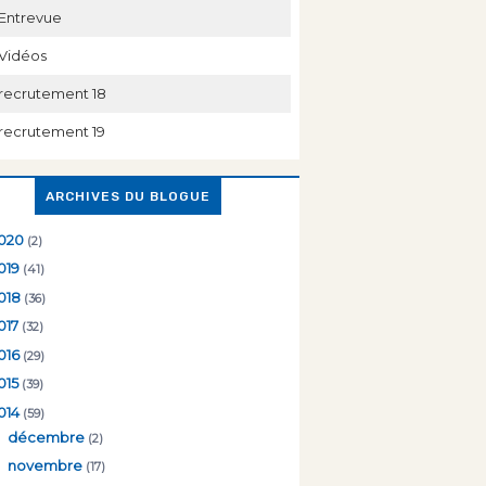
Entrevue
Vidéos
recrutement 18
recrutement 19
ARCHIVES DU BLOGUE
020
(2)
019
(41)
018
(36)
017
(32)
016
(29)
015
(39)
014
(59)
►
décembre
(2)
►
novembre
(17)