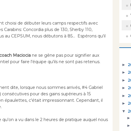
nt choisi de débuter leurs camps respectifs avec
es Carabins: Concordia plus de 130, Sherby 110,
nous au CEPSUM, nous débutons à 85... Espérons qu'il
coach Maciocia
ne se gêne pas pour signifier aux
tiel pour faire l'équipe qu'ils ne sont pas retenus.
►
2
►
2
►
2
ment dite, lorsque nous sommes arrivés, #4 Gabriel
►
2
r) consécutives pour des gains supérieurs à 15
►
2
n épaulettes, c'était impressionnant. Cependant, il
►
2
.
▼
2
 qu'on a vu dans le 2 heures de pratique auquel nous