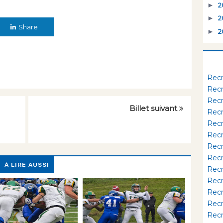
►
2
►
2
Share
►
2
Rec
Rec
Rec
Billet suivant
Rec
Rec
Rec
Rec
Rec
À LIRE AUSSI
Rec
Rec
Rec
Rec
Rec