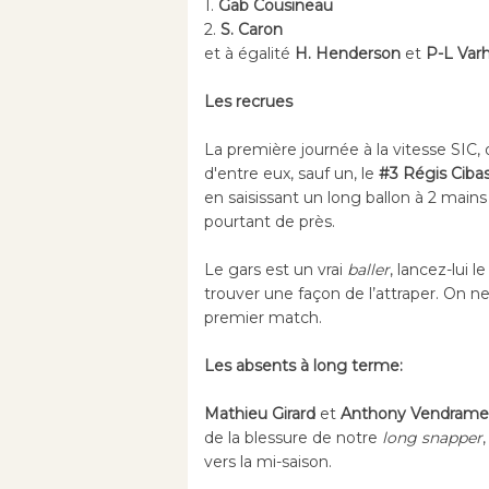
1.
Gab Cousineau
2.
S. Caron
et à égalité
H. Henderson
et
P-L Var
Les recrues
La première journée à la vitesse SIC, on
d'entre eux, sauf un, le
#3 Régis Ciba
en saisissant un long ballon à 2 main
pourtant de près.
Le gars est un vrai
baller
, lancez-lui l
trouver une façon de l’attraper. On ne s
premier match.
Les absents à long terme:
Mathieu Girard
et
Anthony Vendrame
de la blessure de notre
long snapper
vers la mi-saison.