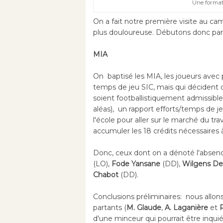
Une format
On a fait notre première visite au ca
plus douloureuse. Débutons donc par l
MIA
On baptisé les MIA, les joueurs avec 
temps de jeu SIC, mais qui décident 
soient footballistiquement admissibles
aléas), un rapport efforts/temps de je
l'école pour aller sur le marché du tra
accumuler les 18 crédits nécessaires 
Donc, ceux dont on a dénoté l'absenc
(LO),
Fode Yansane
(DD),
Wilgens De
Chabot
(DD).
Conclusions préliminaires: nous allon
partants (
M. Glaude
,
A. Laganière
et
d'une minceur qui pourrait être inqui