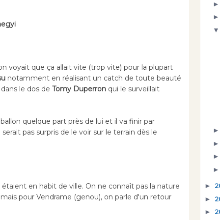
hegyi
 voyait que ça allait vite (trop vite) pour la plupart
su
notamment en réalisant un catch de toute beauté
s dans le dos de
Tomy Duperron
qui le surveillait
e ballon quelque part près de lui et il va finir par
erait pas surpris de le voir sur le terrain dès le
étaient en habit de ville. On ne connaît pas la nature
►
2
, mais pour Vendrame (genou), on parle d'un retour
►
2
►
2