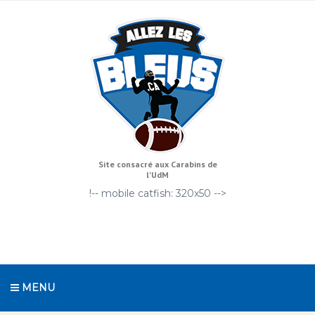
Site consacré aux Carabins de
l'UdM
!-- mobile catfish: 320x50 -->
MENU