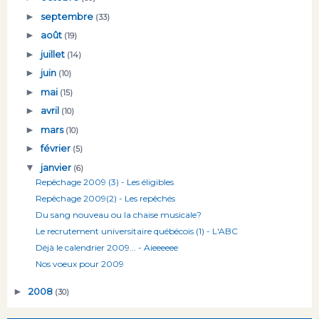
►
septembre
(33)
►
août
(19)
►
juillet
(14)
►
juin
(10)
►
mai
(15)
►
avril
(10)
►
mars
(10)
►
février
(5)
▼
janvier
(6)
Repêchage 2009 (3) - Les éligibles
Repêchage 2009(2) - Les repêchés
Du sang nouveau ou la chaise musicale?
Le recrutement universitaire québécois (1) - L'ABC
Déjà le calendrier 2009... - Aieeeeee
Nos voeux pour 2009
►
2008
(30)