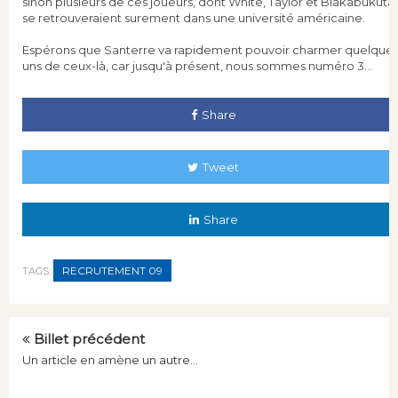
sinon plusieurs de ces joueurs, dont White, Taylor et Biakabukuta
se retrouveraient surement dans une université américaine.
Espérons que Santerre va rapidement pouvoir charmer quelques
uns de ceux-là, car jusqu'à présent, nous sommes numéro 3...
Share
Tweet
Share
RECRUTEMENT 09
TAGS:
Billet précédent
Un article en amène un autre...