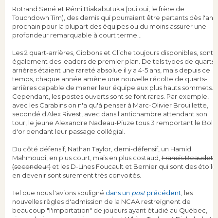
Rotrand Sené et Rémi Biakabutuka (oui oui, le frère de
Touchdown Tim), des demis qui pourraient être partants dès l'an
prochain pour la plupart des équipes ou du moins assurer une
profondeur remarquable à court terme...
Les 2 quart-arrières, Gibbons et Cliche toujours disponibles, sont
également des leaders de premier plan. De tels types de quarts-
arrières étaient une rareté absolue il y a 4-5 ans, mais depuis ce
temps, chaque année amène une nouvelle récolte de quarts-
arrières capable de mener leur équipe aux plus hauts sommets.
Cependant, les postes ouverts sont se font rares. Par exemple,
avec les Carabins on n'a qu'à penser à Marc-Olivier Brouillette,
secondé d'Alex Rivest, avec dans l'antichambre attendant son
tour, le jeune Alexandre Nadeau-Piuze tous 3 remportant le Bol
d'or pendant leur passage collégial.
Du côté défensif, Nathan Taylor, demi-défensif, un Hamid
Mahmoudi, en plus court, mais en plus costaud,
Francis Beaudet
(secondeur)
et les D-Lines Foucault et Bernier qui sont des étoile
en devenir sont surement très convoités.
Tel que nous l'avions souligné
dans un
post
précédent
, les
nouvelles règles d'admission de la NCAA restreignent de
beaucoup "l'importation" de joueurs ayant étudié au Québec,