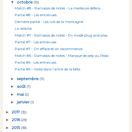
▼
octobre
(10)
Match #8 - Ramassis de notes - La meilleure défens...
Partie #8 - Les entrevues
Dernière partie - Les rois de la montagne.
La relâche
Match #7 - Ramassis de notes - En mode plug and play
Partie #7 - Les entrevues
Partie #7 - On efface et on recommence
Match #6 - Ramassis de notes - Manque de pep au Peps
Partie #6 - Les entrevues
Partie #6 – Visite dans l’antre de la bête.
►
septembre
(11)
►
août
(7)
►
mai
(2)
►
janvier
(1)
►
2017
(32)
►
2016
(29)
►
2015
(39)