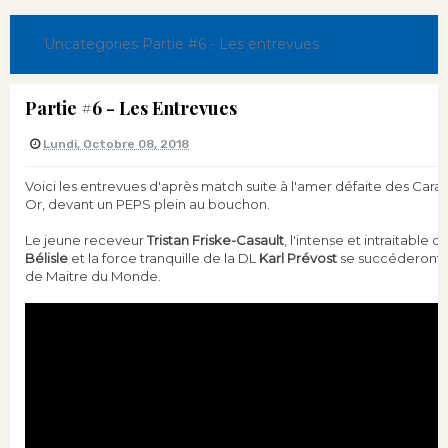
Uncategories
Partie #6 - Les entrevues
Partie #6 - Les Entrevues
Lundi, Octobre 08, 2018
Voici les entrevues d'après match suite à l'amer défaite des Carab
Or, devant un PEPS plein au bouchon.
Le jeune receveur
Tristan Friske-Casault
, l'intense et intraitable 
Bélisle
et la force tranquille de la DL
Karl Prévost
se succéderont a
de Maitre du Monde.