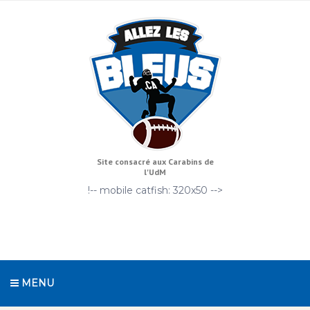
Site consacré aux Carabins de
l'UdM
!-- mobile catfish: 320x50 -->
MENU