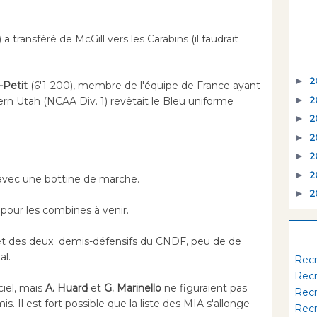
 a transféré de McGill vers les Carabins (il faudrait
►
2
-Petit
(6'1-200), membre de l'équipe de France ayant
►
2
rn Utah (NCAA Div. 1) revêtait le Bleu uniforme
►
2
►
2
►
2
►
2
 avec une bottine de marche.
►
2
pour les combines à venir.
 et des deux demis-défensifs du CNDF, peu de de
al.
Rec
Rec
ciel, mais
A. Huard
et
G. Marinello
ne figuraient pas
Rec
s. Il est fort possible que la liste des MIA s'allonge
Rec