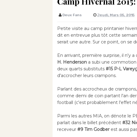
Camp Hivernal 2015: L
Deux Fans
Jeudi, Mars 05, 2015
Petite visite au camp printanier hive
dit en entrevue plus tôt cette semain
serait une autre. Sur ce point, on se d
En arrivant, première surprise, il n'y a
H. Henderson
a subi une commotion cé
deux quarts substituts
#15 P-L Varey
d'accrocher leurs crampons.
Parlant des accrocheux de crampons
comme demi de coin partant l'an dernie
football (c'est probablement l'effet né
Parmi les autres MIA, on dénote le PB
parlait dans le billet précédent
#32 Ni
receveur
#9 Tim Godber
est aussi pa