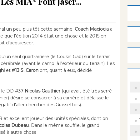
es MIA* Font Jaser...
rnal un peu plus tôt cette semaine.
Coach Maciocia
a
e que l'édition 2014 était une chose et la 2015 en
oit d'acquiescer.
 qu'un seul quart-arrière (le Cousin Gab) sur le terrain.
rébrale (avant le camp, à l'extérieur du terrain). Les
ghi
et
#13 S. Caron
ont, quant à eux, décidé
, le DD
#37 Nicolas Gauthier
(qui avait été très serré
r) désire se consacrer à sa carrière et délaisse le
gatif d'aller chercher des Grassettois).
 et excellent joueur des unités spéciales, dont on
colas Dubeau
. Dans le même souffle, le grand
ssé à autre chose.