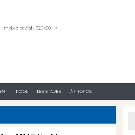
!-- mobile catfish: 320x50 -->
ENT
POOL
LES STADES
À PROPOS