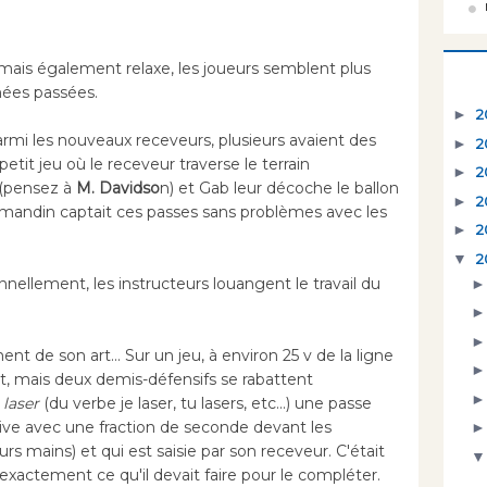
mais également relaxe, les joueurs semblent plus
nées passées.
►
2
Parmi les nouveaux receveurs, plusieurs avaient des
►
2
 petit jeu où le receveur traverse le terrain
►
2
 (pensez à
M. Davidso
n) et Gab leur décoche le ballon
►
2
andin captait ces passes sans problèmes avec les
►
2
▼
2
nnellement, les instructeurs louangent le travail du
t de son art... Sur un jeu, à environ 25 v de la ligne
, mais deux demis-défensifs se rabattent
l
laser
(du verbe je laser, tu lasers, etc...) une passe
ive avec une fraction de seconde devant les
rs mains) et qui est saisie par son receveur. C'était
t exactement ce qu'il devait faire pour le compléter.