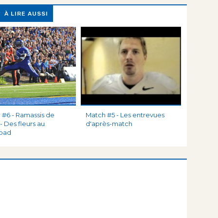
À LIRE AUSSI
 #6 - Ramassis de
Match #5 - Les entrevues
- Des fleurs au
d'après-match
load