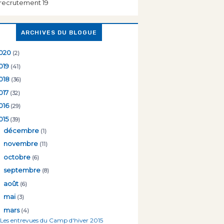
recrutement 19
ARCHIVES DU BLOGUE
020
(2)
019
(41)
018
(36)
017
(32)
016
(29)
015
(39)
►
décembre
(1)
►
novembre
(11)
►
octobre
(6)
►
septembre
(8)
►
août
(6)
►
mai
(3)
▼
mars
(4)
Les entrevues du Camp d'hiver 2015