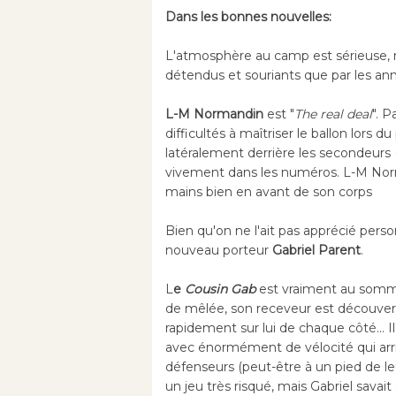
Dans les bonnes nouvelles:
L'atmosphère au camp est sérieuse, 
détendus et souriants que par les an
L-M Normandin
est "
The real deal
". 
difficultés à maîtriser le ballon lors du
latéralement derrière les secondeurs
vivement dans les numéros. L-M Norm
mains bien en avant de son corps
Bien qu'on ne l'ait pas apprécié perso
nouveau porteur
Gabriel Parent
.
L
e
Cousin Gab
est vraiment au sommen
de mêlée, son receveur est découvert
rapidement sur lui de chaque côté... I
avec énormément de vélocité qui arr
défenseurs (peut-être à un pied de leu
un jeu très risqué, mais Gabriel savai