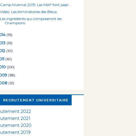
Camp hivernal 2015: Les MIA* font jaser...
Vidéo: Les éliminatoires des Bleus
Les ingrédients qui composeront les
Champions
014
(59)
013
(59)
012
(101)
011
(161)
010
(200)
009
(186)
008
(30)
RECRUTEMENT UNIVERSITAIRE
rutement 2022
rutement 2021
rutement 2020
rutement 2019