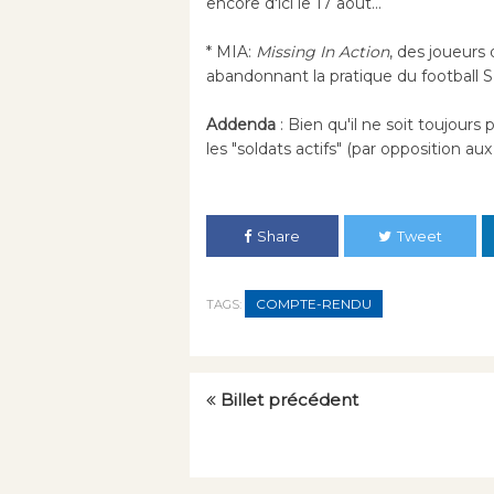
encore d'ici le 17 août...
* MIA:
Missing In Action
, des joueurs 
abandonnant la pratique du football S
Addenda
: Bien qu'il ne soit toujour
les "soldats actifs" (par opposition au
Share
Tweet
COMPTE-RENDU
TAGS:
Billet précédent