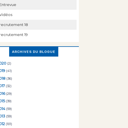
Entrevue
Vidéos
recrutement 18
recrutement 19
ARCHIVES DU BLOGUE
020
(2)
019
(41)
018
(36)
017
(32)
016
(29)
015
(39)
014
(59)
013
(59)
012
(101)