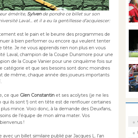
ur émérite,
Sylven
de pondre ce billet sur son
versité Laval... et il a eu la gentillesse d’acquiescer:
tement est le pain et le beurre des programmes de
ntinuer à bien performer ou encore qui veulent tenter
e tête. Je ne vous apprends rien non plus en vous
rsité Laval, champion de la Coupe Dunsmore pour une
ion de la Coupe Vanier pour une cinquième fois sur
re catégorie et que ses besoins sont donc moindres
out de même, chaque année des joueurs importants
.
ée, ce que
Glen Constantin
et ses acolytes (je ne les
qui ils sont !) ont en tête est de renflouer certaines
u plus mince. Voici donc, à la demande des Deuxfans,
esoins de l’équipe de mon alma mater. Vos
bienvenus !
avec un billet similaire publié par Jacques L. l’an