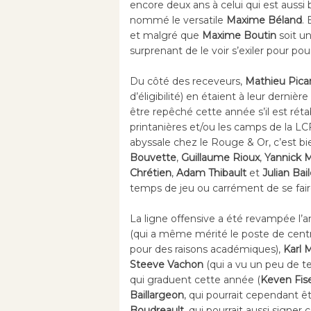
encore deux ans à celui qui est aussi 
nommé le versatile
Maxime Béland
.
et malgré que
Maxime Boutin
soit u
surprenant de le voir s’exiler pour pou
Du côté des receveurs,
Mathieu Pica
d’éligibilité) en étaient à leur derniè
être repêché cette année s’il est rét
printanières et/ou les camps de la LCF
abyssale chez le Rouge & Or, c’est bi
Bouvette
,
Guillaume Rioux
,
Yannick M
Chrétien
,
Adam Thibault
et
Julian Bai
temps de jeu ou carrément de se faire
La ligne offensive a été revampée l’a
(qui a même mérité le poste de centr
pour des raisons académiques),
Karl 
Steeve Vachon
(qui a vu un peu de t
qui graduent cette année (
Keven Fis
Baillargeon
, qui pourrait cependant 
Boudreault
, qui pourrait aussi signe