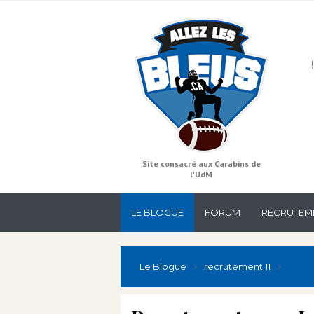
Site consacré aux Carabins de
l'UdM
LE BLOGUE
FORUM
RECRUTEM
Le Blogue
recrutement 11