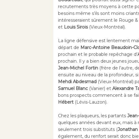
recrutements très moyens à cette posi
besoins même s’ils sont moins criants
intéresseraient sûrement le Rouge & 
et
Louis Sirois
(Vieux-Montréal).
La ligne défensive est lentement mais
départ de
Marc-Antoine Beaudoin-Clo
prochain et le probable repêchage d’
prochain. Il y a bien deux jeunes jou
Jean-Michel Fortin
(frère de l’autre, 
ensuite au niveau de la profondeur, s
Mehdi Abdesmad
(Vieux-Montréal) par
Samuel Blanc
(Vanier) et
Alexandre T
bons prospects commencent à se faire
Hébert
(Lévis-Lauzon).
Chez les plaqueurs, les partants
Jean-
quelques années devant eux, mais à 
seulement trois substituts (
Jonathan 
également, du renfort serait donc bi