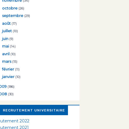
►
novembre
(34)
►
octobre
(26)
►
septembre
(29)
►
août
(17)
►
juillet
(10)
►
juin
(9)
►
mai
(14)
►
avril
(10)
►
mars
(15)
►
février
(11)
►
janvier
(10)
009
(186)
008
(30)
RECRUTEMENT UNIVERSITAIRE
rutement 2022
rutement 2021