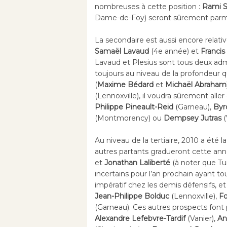
nombreuses à cette position :
Rami S
Dame-de-Foy) seront sûrement parmi 
La secondaire est aussi encore rela
Samaël Lavaud
(4e année) et
Franci
Lavaud et Plesius sont tous deux admi
toujours au niveau de la profondeur 
(
Maxime Bédard
et
Michaël Abraham
(Lennoxville), il voudra sûrement alle
Philippe Pineault-Reid
(Garneau),
Byr
(Montmorency) ou
Dempsey Jutras
(
Au niveau de la tertiaire, 2010 a été 
autres partants gradueront cette ann
et
Jonathan Laliberté
(à noter que Tu
incertains pour l’an prochain ayant t
impératif chez les demis défensifs, 
Jean-Philippe Bolduc
(Lennoxville),
F
(Garneau). Ces autres prospects font 
Alexandre Lefebvre-Tardif
(Vanier),
An