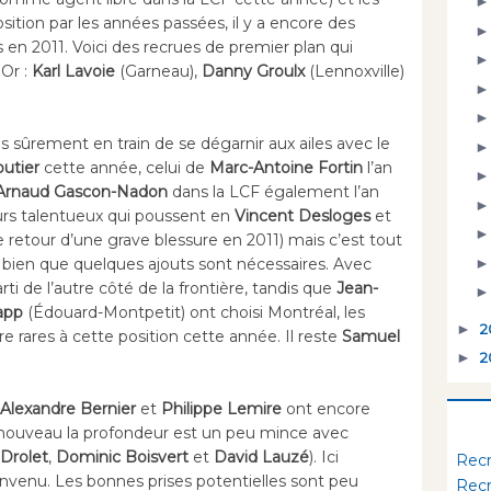
tion par les années passées, il y a encore des
 en 2011. Voici des recrues de premier plan qui
Or :
Karl Lavoie
(Garneau),
Danny Groulx
(Lennoxville)
 sûrement en train de se dégarnir aux ailes avec le
utier
cette année, celui de
Marc-Antoine Fortin
l’an
Arnaud Gascon-Nadon
dans la LCF également l’an
eurs talentueux qui poussent en
Vincent Desloges
et
de retour d’une grave blessure en 2011) mais c’est tout
i bien que quelques ajouts sont nécessaires. Avec
ti de l’autre côté de la frontière, tandis que
Jean-
app
(Édouard-Montpetit) ont choisi Montréal, les
►
2
 rares à cette position cette année. Il reste
Samuel
►
2
Alexandre Bernier
et
Philippe Lemire
ont encore
nouveau la profondeur est un peu mince avec
Drolet
,
Dominic Boisvert
et
David Lauzé
). Ici
Rec
envenu. Les bonnes prises potentielles sont peu
Rec