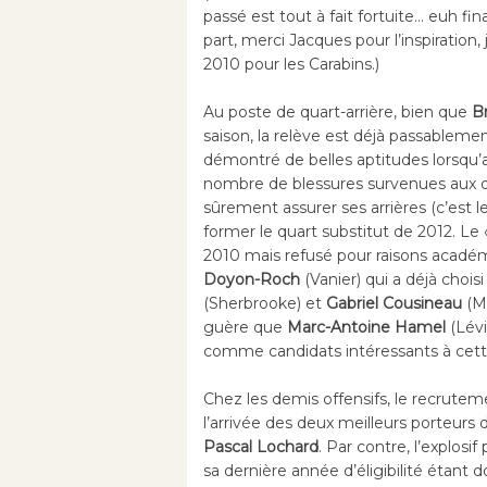
passé est tout à fait fortuite… euh fi
part, merci Jacques pour l’inspiration,
2010 pour les Carabins.)
Au poste de quart-arrière, bien que
B
saison, la relève est déjà passablem
démontré de belles aptitudes lorsqu’a
nombre de blessures survenues aux qu
sûrement assurer ses arrières (c’est l
former le quart substitut de 2012. Le 
2010 mais refusé pour raisons académ
Doyon-Roch
(Vanier) qui a déjà choi
(Sherbrooke) et
Gabriel Cousineau
(M
guère que
Marc-Antoine Hamel
(Lév
comme candidats intéressants à cette
Chez les demis offensifs, le recrute
l’arrivée des deux meilleurs porteurs d
Pascal Lochard
. Par contre, l’explosif
sa dernière année d’éligibilité étant do