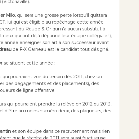
u
(Victoriaville).
er Milo
, qui sera une grosse perte lorsqu’il quittera
CF, lui qui est éligible au repêchage cette année.
 pressant du Rouge & Or qui n’a aucun substitut à
t ceux qui ont déjà dépanné leur équipe collégiale !),
ère année enseigner son art à son successeur avant
dreau
de F-X Garneau est le candidat tout désigné.
 se situent cette année :
s qui pourraient voir du terrain dès 2011, chez un
per des dégagements et des placements), des
joueurs de ligne offensive.
rs qui pourraient prendre la relève en 2012 ou 2013,
iel d’être au moins numéro deux, des plaqueurs, des
antin
et son équipe dans ce recrutement mais rien
pérant que la récolte de 2011 sera aussi fructueuse