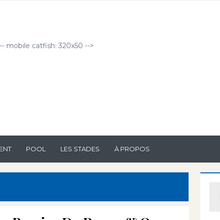
!-- mobile catfish: 320x50 -->
ENT
POOL
LES STADES
À PROPOS