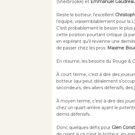
(Sherbrooke) et
Emmanuel Gaudrea
Reste le botteur, l’excellent
Christoph
l’équipe, vraisemblablement pour la L
C’est probablement le besoin le plus
cette position pourtant critique (à par
en espérant qu’il revienne une derni
de passer chez les pros.
Maxime Bou
En résumé, les besoins du Rouge & Or
À court terme, c’est à dire des joueur
botteur (qui peut idéalement s’occu
secondeurs, des ailiers défensifs, des 
À moyen terme, c’est-à-dire des joueu
chez un quart-arrière ayant le potent
demis défensifs.
Donc quelques défis pour
Glen Const
de criant si ce n’est le botteur, en es