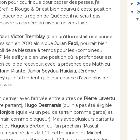
bon pour courir que pour capter des passes, j’ai
►
2
 Bref, le Rouge & Or est bien pourvu à cette position
▼
2
n joueur de la région de Québec, il ne serait pas
rsuivre sa carrière au niveau universitaire.
rd
et
Victor Tremblay
(bien qu’il lui restait une année
re saison en 2010 alors que
Julian Feoli
, pourrait bien
abli de sa blessure à temps pour les «combines »
. Mais s’il y a bien une position où la profondeur est
en celle de receveur, avec la présence des
Mathieu
orin-Plante
,
Junior Seydou Haidara
,
Jérémie
ley
qui n’attendent que leur chance d’avoir plus de
 valoir.
n dernier avec l’arrivée entre autres de
Pierre Lavertu
e partant),
Hugo Desmarais
(qui n’a pas été éligible
Monjoie
(qui a vu un peu de terrain comme garde) et
errain comme bloqueur). Mais avec plusieurs partants
et
et
Hugues Breton
) ou l’an prochain (
Pascal
être repêché dans la LCF cette année, et
Michel
r comme agent libre dans la LCF cette année) et les