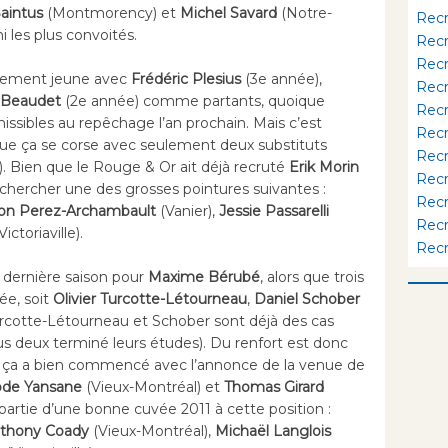
aintus
(Montmorency) et
Michel Savard
(Notre-
Rec
les plus convoités.
Rec
Rec
tivement jeune avec
Frédéric Plesius
(3e année),
Rec
s Beaudet
(2e année) comme partants, quoique
Rec
ssibles au repêchage l’an prochain. Mais c’est
Rec
que ça se corse avec seulement deux substituts
Rec
). Bien que le Rouge & Or ait déjà recruté
Erik Morin
Rec
r chercher une des grosses pointures suivantes :
Rec
on Perez-Archambault
(Vanier),
Jessie Passarelli
Rec
Victoriaville).
Rec
la dernière saison pour
Maxime Bérubé
, alors que trois
ée, soit
Olivier Turcotte-Létourneau
,
Daniel Schober
rcotte-Létourneau et Schober sont déjà des cas
ous deux terminé leurs études). Du renfort est donc
et ça a bien commencé avec l’annonce de la venue de
ode Yansane
(Vieux-Montréal) et
Thomas Girard
partie d’une bonne cuvée 2011 à cette position :
thony Coady
(Vieux-Montréal),
Michaël Langlois