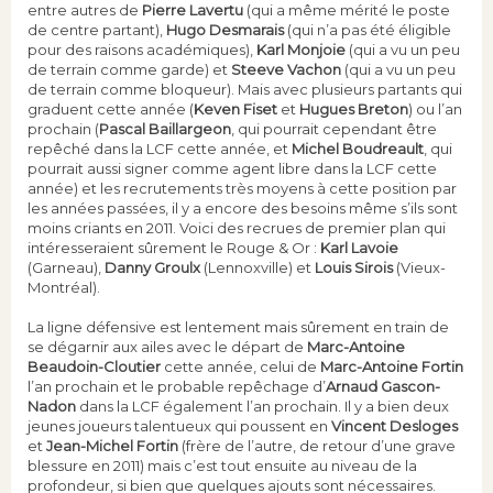
entre autres de
Pierre Lavertu
(qui a même mérité le poste
de centre partant),
Hugo Desmarais
(qui n’a pas été éligible
pour des raisons académiques),
Karl Monjoie
(qui a vu un peu
de terrain comme garde) et
Steeve Vachon
(qui a vu un peu
de terrain comme bloqueur). Mais avec plusieurs partants qui
graduent cette année (
Keven Fiset
et
Hugues Breton
) ou l’an
prochain (
Pascal Baillargeon
, qui pourrait cependant être
repêché dans la LCF cette année, et
Michel Boudreault
, qui
pourrait aussi signer comme agent libre dans la LCF cette
année) et les recrutements très moyens à cette position par
les années passées, il y a encore des besoins même s’ils sont
moins criants en 2011. Voici des recrues de premier plan qui
intéresseraient sûrement le Rouge & Or :
Karl Lavoie
(Garneau),
Danny Groulx
(Lennoxville) et
Louis Sirois
(Vieux-
Montréal).
La ligne défensive est lentement mais sûrement en train de
se dégarnir aux ailes avec le départ de
Marc-Antoine
Beaudoin-Cloutier
cette année, celui de
Marc-Antoine Fortin
l’an prochain et le probable repêchage d’
Arnaud Gascon-
Nadon
dans la LCF également l’an prochain. Il y a bien deux
jeunes joueurs talentueux qui poussent en
Vincent Desloges
et
Jean-Michel Fortin
(frère de l’autre, de retour d’une grave
blessure en 2011) mais c’est tout ensuite au niveau de la
profondeur, si bien que quelques ajouts sont nécessaires.