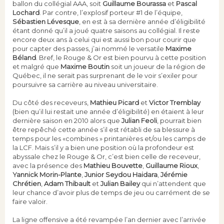
ballon du collégial AAA, soit
Guillaume Bourassa
et
Pascal
Lochard
. Par contre, l’explosif porteur #1 de l’équipe,
Sébastien Lévesque
, en est à sa dernière année d’éligibilité
étant donné qu’il a joué quatre saisons au collégial. Il reste
encore deux ans à celui qui est aussi bon pour courir que
pour capter des passes, j’ai nommé le versatile
Maxime
Béland
. Bref, le Rouge & Or est bien pourvu à cette position
et malgré que
Maxime Boutin
soit un joueur de la région de
Québec, il ne serait pas surprenant de le voir s’exiler pour
poursuivre sa carrière au niveau universitaire.
Du côté des receveurs,
Mathieu Picard
et
Victor Tremblay
(bien qu’il lui restait une année d’éligibilité) en étaient à leur
dernière saison en 2010 alors que
Julian Feoli
, pourrait bien
être repêché cette année s’il est rétabli de sa blessure à
temps pour les «combines » printanières et/ou les camps de
la LCF. Mais s’il y a bien une position où la profondeur est
abyssale chez le Rouge & Or, c’est bien celle de receveur,
avec la présence des
Mathieu Bouvette
,
Guillaume Rioux
,
Yannick Morin-Plante
,
Junior Seydou Haidara
,
Jérémie
Chrétien
,
Adam Thibault
et
Julian Bailey
qui n’attendent que
leur chance d’avoir plus de temps de jeu ou carrément de se
faire valoir.
La ligne offensive a été revampée l’an dernier avec l’arrivée