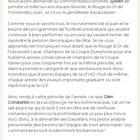
Nous avons demandé au commentateur émérite,
Sylven
de
pondre ce billet sur son équipe favorite, le Rouge et Or de
l'Université Laval... et il a eu la gentillesse d’acquiescer:
Comme nous le savons tous, le recrutement est le pain et le
beurre des programmes de football universitaire qui veulent
continuer à bien performer ou encore qui veulent tenter de
rejoindre le peloton des équipes de tête. Je ne vous
apprends rien non plus en vous disant que le Rouge & Or de
l’Université Laval, champion de la Coupe Dunsmore pour une
huitième année consécutive et champion de la Coupe
Vanier pour une cinquième fois sur la même période, est
dans la première catégorie et que ses besoins sont donc
moindres que d’autres équipes de la LFUQ ! Tout de même,
chaque année des joueurs importants graduent ou sont
repêchés par la LCF.
Ainsi, rendu à cette période de l’année, ce que
Glen
Constantin
et ses acolytes (je ne les nommerai pas, car on ne
sait plus trop qui ils sont !) ont en tête est de renflouer
certaines positions où la profondeur est un peu plus mince.
Voici donc, à la demande des Deuxfans, ma petite analyse
personnelle des besoins de l’équipe de mon alma mater. Vos
commentaires sont évidemment les bienvenus !