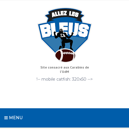
Site consacré aux Carabins de
l'UdM
!-- mobile catfish: 320x50 -->
MENU