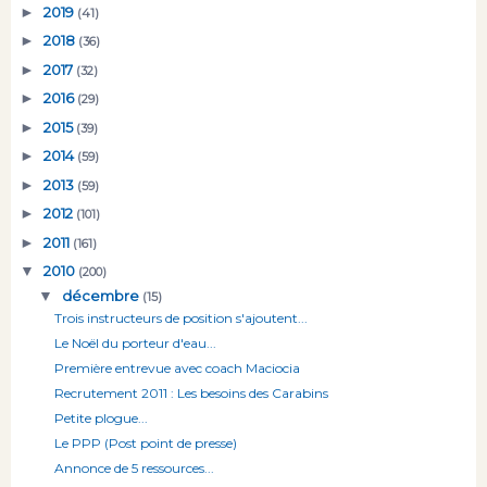
►
2019
(41)
►
2018
(36)
►
2017
(32)
►
2016
(29)
►
2015
(39)
►
2014
(59)
►
2013
(59)
►
2012
(101)
►
2011
(161)
▼
2010
(200)
▼
décembre
(15)
Trois instructeurs de position s'ajoutent...
Le Noël du porteur d'eau...
Première entrevue avec coach Maciocia
Recrutement 2011 : Les besoins des Carabins
Petite plogue...
Le PPP (Post point de presse)
Annonce de 5 ressources...