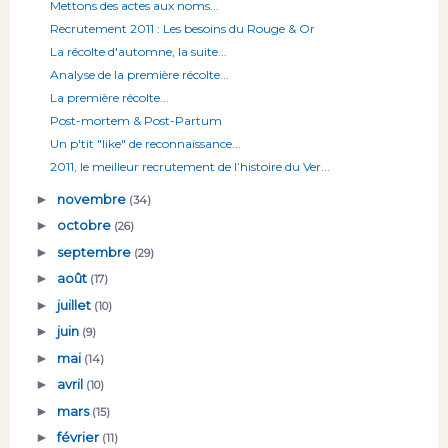
Mettons des actes aux noms...
Recrutement 2011 : Les besoins du Rouge & Or
La récolte d'automne, la suite...
Analyse de la première récolte...
La première récolte...
Post-mortem & Post-Partum
Un p'tit "like" de reconnaissance...
2011, le meilleur recrutement de l’histoire du Ver...
►
novembre
(34)
►
octobre
(26)
►
septembre
(29)
►
août
(17)
►
juillet
(10)
►
juin
(9)
►
mai
(14)
►
avril
(10)
►
mars
(15)
►
février
(11)