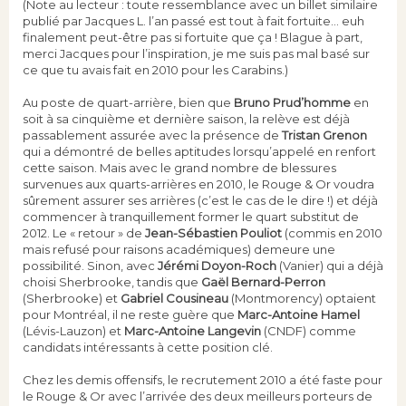
(Note au lecteur : toute ressemblance avec un billet similaire
publié par Jacques L. l’an passé est tout à fait fortuite… euh
finalement peut-être pas si fortuite que ça ! Blague à part,
merci Jacques pour l’inspiration, je me suis pas mal basé sur
ce que tu avais fait en 2010 pour les Carabins.)
Au poste de quart-arrière, bien que
Bruno Prud’homme
en
soit à sa cinquième et dernière saison, la relève est déjà
passablement assurée avec la présence de
Tristan Grenon
qui a démontré de belles aptitudes lorsqu’appelé en renfort
cette saison. Mais avec le grand nombre de blessures
survenues aux quarts-arrières en 2010, le Rouge & Or voudra
sûrement assurer ses arrières (c’est le cas de le dire !) et déjà
commencer à tranquillement former le quart substitut de
2012. Le « retour » de
Jean-Sébastien Pouliot
(commis en 2010
mais refusé pour raisons académiques) demeure une
possibilité. Sinon, avec
Jérémi Doyon-Roch
(Vanier) qui a déjà
choisi Sherbrooke, tandis que
Gaël Bernard-Perron
(Sherbrooke) et
Gabriel Cousineau
(Montmorency) optaient
pour Montréal, il ne reste guère que
Marc-Antoine Hamel
(Lévis-Lauzon) et
Marc-Antoine Langevin
(CNDF) comme
candidats intéressants à cette position clé.
Chez les demis offensifs, le recrutement 2010 a été faste pour
le Rouge & Or avec l’arrivée des deux meilleurs porteurs de