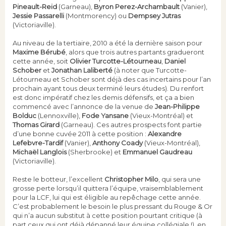
Pineault-Reid
(Garneau),
Byron Perez-Archambault
(Vanier),
Jessie Passarelli
(Montmorency) ou
Dempsey Jutras
(Victoriaville).
Au niveau de la tertiaire, 2010 a été la dernière saison pour
Maxime Bérubé
, alors que trois autres partants gradueront
cette année, soit
Olivier Turcotte-Létourneau
,
Daniel
Schober
et
Jonathan Laliberté
(à noter que Turcotte-
Létourneau et Schober sont déjà des cas incertains pour l’an
prochain ayant tous deux terminé leurs études). Du renfort
est donc impératif chez les demis défensifs, et ça a bien
commencé avec l’annonce de la venue de
Jean-Philippe
Bolduc
(Lennoxville),
Fode Yansane
(Vieux-Montréal) et
Thomas Girard
(Garneau). Ces autres prospects font partie
d’une bonne cuvée 2011 à cette position :
Alexandre
Lefebvre-Tardif
(Vanier),
Anthony Coady
(Vieux-Montréal),
Michaël Langlois
(Sherbrooke) et
Emmanuel Gaudreau
(Victoriaville).
Reste le botteur, l’excellent
Christopher Milo
, qui sera une
grosse perte lorsqu’il quittera l’équipe, vraisemblablement
pour la LCF, lui qui est éligible au repêchage cette année.
C’est probablement le besoin le plus pressant du Rouge & Or
qui n’a aucun substitut à cette position pourtant critique (à
part ceux qui ont déjà dépanné leur équipe collégiale !), en