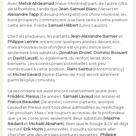
Avec
Mehdi Abdesmad
(Vieux-Montréal) parti de l’autre côté
de la frontière, tandis que
Jean-Samuel Blanc
(Vanier) et
Alexandre Tapp
(Édouard-Montpetit) ont choisi Montréal, les
bons prospects commencent à se faire rares à cette position
cette année. Il reste
Samuel Hébert
(Lévis-Lauzon).
Chez les plaqueurs, les partants
Jean-Alexandre Bernier
et
Philippe Lemire
ont encore quelques années devant eux,
mais à nouveau la profondeur est un peu mince avec
seulement trois substituts (
Jonathan Drolet
,
Dominic Boisvert
et
David Lauzé
). Ici également, du renfort serait donc
bienvenu. Les bonnes prises potentielles sont peu
nombreuses à cette position :
Rami Saintus
(Montmorency)
et
Michel Savard
(Notre-Dame-de-Foy) seront sûrement
parmi les plus convoités.
La secondaire est aussi encore relativement jeune avec
Frédéric Plesius
(3e année),
Samaël Lavaud
(4e année) et
Francis Beaudet
(2e année) comme partants, quoique
Lavaud et Plesius sont tous deux admissibles au repêchage
l’an prochain. Mais c’est toujours au niveau de la profondeur
que ça se corse avec seulement deux substituts (
Maxime
Bédard
et
Michaël Abraham
). Bien que le Rouge & Or ait déjà
recruté
Erik Morin
(Lennoxville), il voudra sûrement aller
chercher une des grosses pointures suivantes :
Philippe