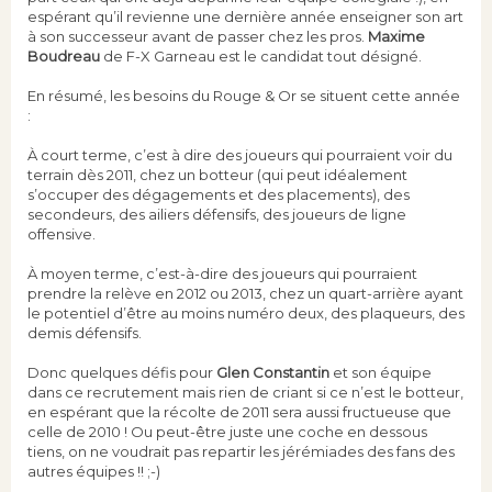
espérant qu’il revienne une dernière année enseigner son art
à son successeur avant de passer chez les pros.
Maxime
Boudreau
de F-X Garneau est le candidat tout désigné.
En résumé, les besoins du Rouge & Or se situent cette année
:
À court terme, c’est à dire des joueurs qui pourraient voir du
terrain dès 2011, chez un botteur (qui peut idéalement
s’occuper des dégagements et des placements), des
secondeurs, des ailiers défensifs, des joueurs de ligne
offensive.
À moyen terme, c’est-à-dire des joueurs qui pourraient
prendre la relève en 2012 ou 2013, chez un quart-arrière ayant
le potentiel d’être au moins numéro deux, des plaqueurs, des
demis défensifs.
Donc quelques défis pour
Glen Constantin
et son équipe
dans ce recrutement mais rien de criant si ce n’est le botteur,
en espérant que la récolte de 2011 sera aussi fructueuse que
celle de 2010 ! Ou peut-être juste une coche en dessous
tiens, on ne voudrait pas repartir les jérémiades des fans des
autres équipes !! ;-)